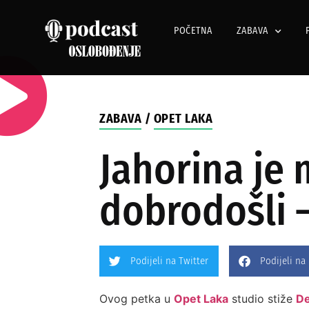
POČETNA
ZABAVA
ZABAVA
/
OPET LAKA
Jahorina je 
dobrodošli 
Podijeli na Twitter
Podijeli na
Ovog petka u
Opet Laka
studio stiže
De