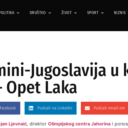
POLITIKA
DRUŠTVO
ŽIVOT
SPORT
BIZNIS
mini-Jugoslavija u k
– Opet Laka
 Facebook
Podijeli na LinkedIn
Podijeli email-om
jan Ljevnaić
, direktor
Olimpijskog centra Jahorina
i ponosn