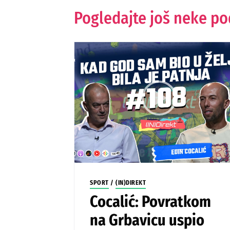
Pogledajte još neke p
SPORT
/
(IN)DIREKT
Cocalić: Povratkom
na Grbavicu uspio