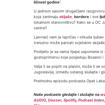
ličnost godine
“.
U jednom sasvim drugačijem razgovoru 
koja zanimaju
skijaše
,
bordere
i sve
lju
lokalnom stanovništvu? Kako se u OC Ja
centre?
Ljevnaić nam je ispričao i otkuda ljubav 
trenutno može parirati svjetskim skijaš
Podijelio je sa nama lijepe uspomene i
gostoprimstvu koje posjeduju Bosanci i 
Valja li se popiti na planini, može li se
Jugoslavija, između ostalog slušajte i 
Prethodnu epizodu podcasta Opet Laka 
Naše podcaste gledajte i slušajte na
ww
AUDIO
,
Deezer
,
Spotify
,
Podcast Index