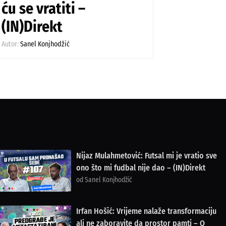
ću se vratiti –
(IN)Direkt
Autor:
Sanel Konjhodžić
Nijaz Mulahmetović: Futsal mi je vratio sve
ono što mi fudbal nije dao – (IN)Direkt
od Sanel Konjhodžić
Irfan Hošić: Vrijeme nalaže transformaciju
ali ne zaboravite da prostor pamti – O