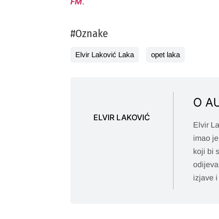
FM
.
#Oznake
Elvir Laković Laka
opet laka
O A
ELVIR LAKOVIĆ
Elvir L
imao je
koji bi
odijeva
izjave i