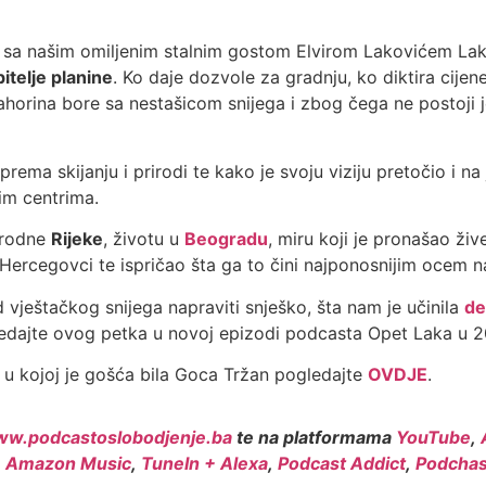
sa našim omiljenim stalnim gostom Elvirom Lakovićem Lako
bitelje planine
. Ko daje dozvole za gradnju, ko diktira cijen
horina bore sa nestašicom snijega i zbog čega ne postoji 
prema skijanju i prirodi te kako je svoju viziju pretočio i n
kim centrima.
z rodne
Rijeke
, životu u
Beogradu
, miru koji je pronašao ži
Hercegovci te ispričao šta ga to čini najponosnijim ocem n
 od vještačkog snijega napraviti snješko, šta nam je učinila
de
gledajte ovog petka u novoj epizodi podcasta Opet Laka u 2
u kojoj je gošća bila Goca Tržan pogledajte
OVDJE
.
w.podcastoslobodjenje.ba
te na platformama
YouTube
,
,
Amazon Music
,
TuneIn + Alexa
,
Podcast Addict
,
Podchas