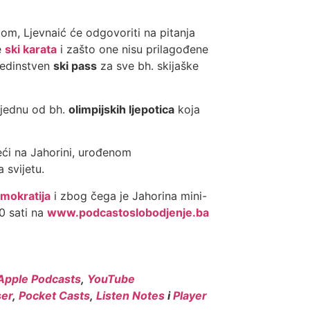
m, Ljevnaić će odgovoriti na pitanja
e
ski karata
i zašto one nisu prilagođene
jedinstven
ski pass
za sve bh. skijaške
a jednu od bh.
olimpijskih ljepotica
koja
veći na Jahorini, urođenom
a svijetu.
mokratija
i zbog čega je Jahorina mini-
0 sati na
www.podcastoslobodjenje.ba
Apple Podcasts
,
YouTube
er
,
Pocket Casts
,
Listen Notes
i
Player