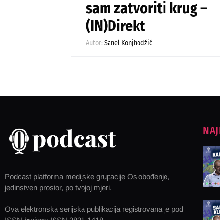
sam zatvoriti krug –
(IN)Direkt
Autor:
Sanel Konjhodžić
NAJ
Podcast platforma medijske grupacije Oslobođenje,
jedinstven prostor, po tvojoj mjeri.
Ova elektronska serijska publikacija registrovana je pod
ISSN brojem: ISSN 2831-1418