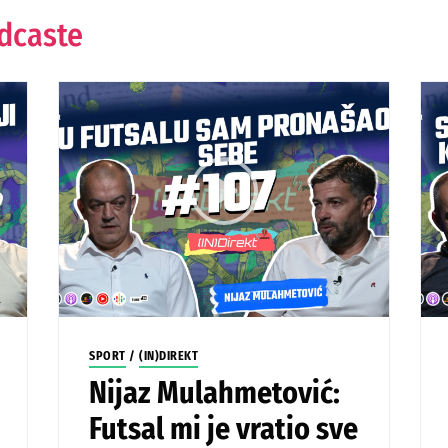
odcaste
SPORT
/
(IN)DIREKT
Nijaz Mulahmetović:
Futsal mi je vratio sve