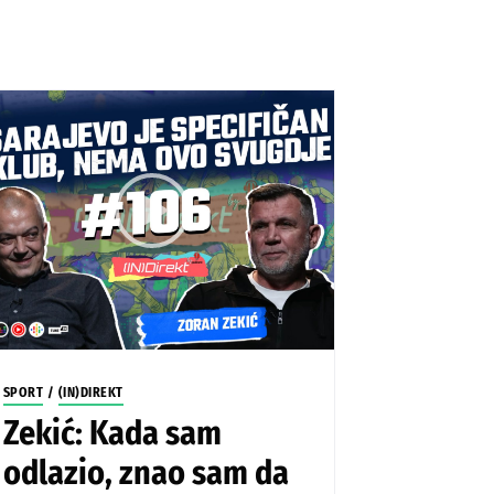
SPORT
/
(IN)DIREKT
Zekić: Kada sam
odlazio, znao sam da