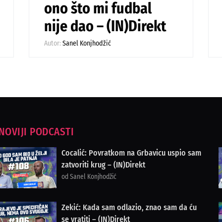
ono što mi fudbal
nije dao – (IN)Direkt
Autor:
Sanel Konjhodžić
NOVIJI PODCASTI
Cocalić: Povratkom na Grbavicu uspio sam
zatvoriti krug – (IN)Direkt
od Sanel Konjhodžić
Zekić: Kada sam odlazio, znao sam da ću
se vratiti – (IN)Direkt