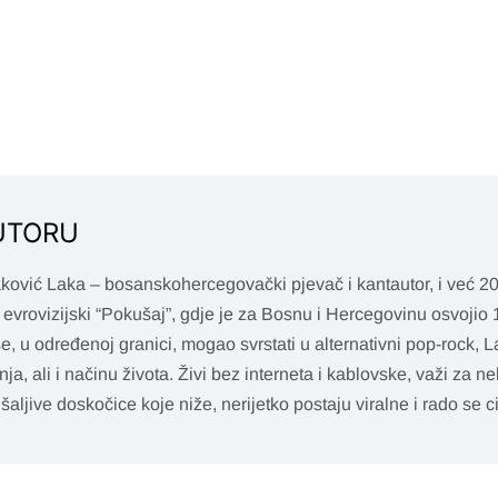
UTORU
aković Laka – bosanskohercegovački pjevač i kantautor, i već 20
 evrovizijski “Pokušaj”, gdje je za Bosnu i Hercegovinu osvojio 1
 se, u određenoj granici, mogao svrstati u alternativni pop-rock, L
nja, ali i načinu života. Živi bez interneta i kablovske, važi za
 šaljive doskočice koje niže, nerijetko postaju viralne i rado se ci