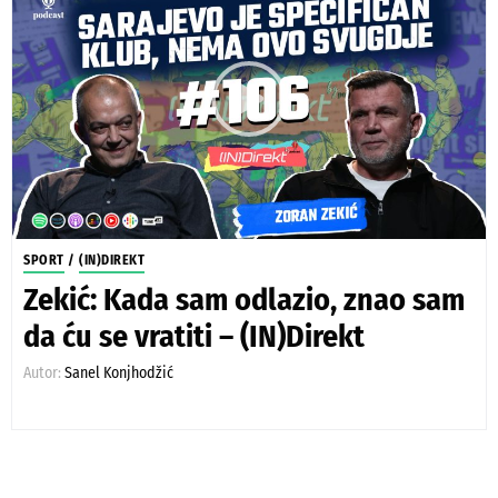
SPORT
/
(IN)DIREKT
Zekić: Kada sam odlazio, znao sam
da ću se vratiti – (IN)Direkt
Autor:
Sanel Konjhodžić