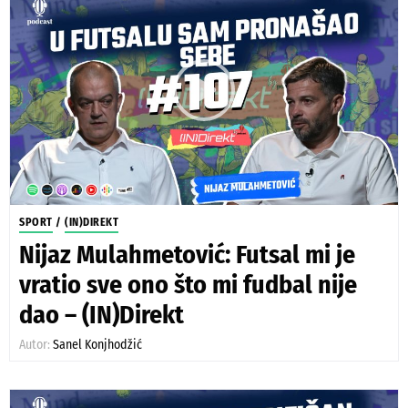
SPORT
/
(IN)DIREKT
Nijaz Mulahmetović: Futsal mi je
vratio sve ono što mi fudbal nije
dao – (IN)Direkt
Autor:
Sanel Konjhodžić