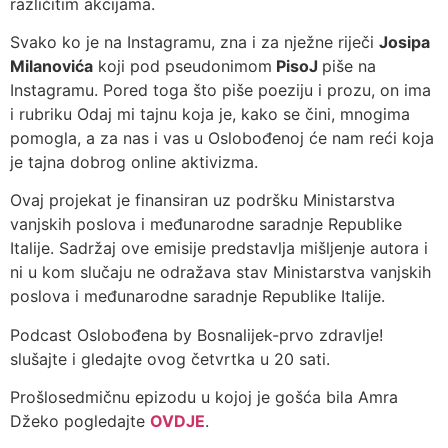
različitim akcijama.
Svako ko je na Instagramu, zna i za nježne riječi
Josipa
Milanovića
koji pod pseudonimom
PisoJ
piše na
Instagramu. Pored toga što piše poeziju i prozu, on ima
i rubriku Odaj mi tajnu koja je, kako se čini, mnogima
pomogla, a za nas i vas u Oslobođenoj će nam reći koja
je tajna dobrog online aktivizma.
Ovaj projekat je finansiran uz podršku Ministarstva
vanjskih poslova i međunarodne saradnje Republike
Italije. Sadržaj ove emisije predstavlja mišljenje autora i
ni u kom slučaju ne odražava stav Ministarstva vanjskih
poslova i međunarodne saradnje Republike Italije.
Podcast Oslobođena by Bosnalijek-prvo zdravlje!
slušajte i gledajte ovog četvrtka u 20 sati.
Prošlosedmičnu epizodu u kojoj je gošća bila Amra
Džeko pogledajte
OVDJE
.