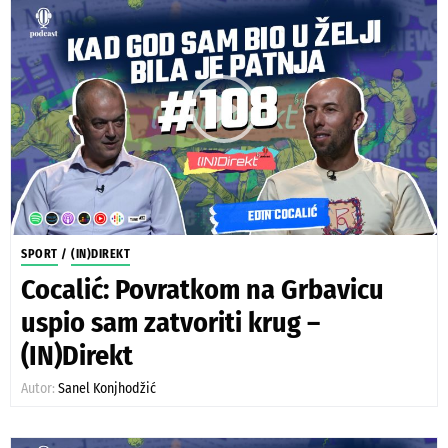
SPORT
/
(IN)DIREKT
Cocalić: Povratkom na Grbavicu
uspio sam zatvoriti krug –
(IN)Direkt
Autor:
Sanel Konjhodžić