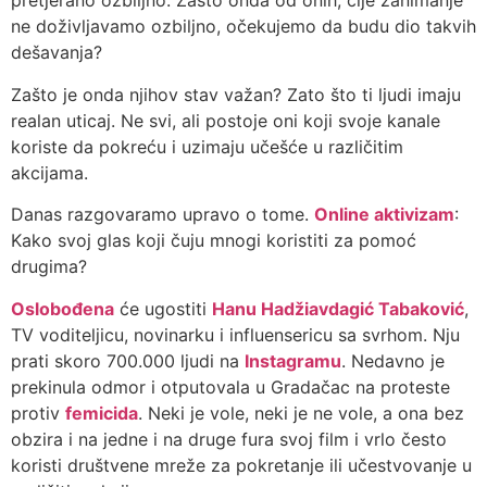
pretjerano ozbiljno. Zašto onda od onih, čije zanimanje
ne doživljavamo ozbiljno, očekujemo da budu dio takvih
dešavanja?
Zašto je onda njihov stav važan? Zato što ti ljudi imaju
realan uticaj. Ne svi, ali postoje oni koji svoje kanale
koriste da pokreću i uzimaju učešće u različitim
akcijama.
Danas razgovaramo upravo o tome.
Online aktivizam
:
Kako svoj glas koji čuju mnogi koristiti za pomoć
drugima?
Oslobođena
će ugostiti
Hanu Hadžiavdagić Tabaković
,
TV voditeljicu, novinarku i influensericu sa svrhom. Nju
prati skoro 700.000 ljudi na
Instagramu
. Nedavno je
prekinula odmor i otputovala u Gradačac na proteste
protiv
femicida
. Neki je vole, neki je ne vole, a ona bez
obzira i na jedne i na druge fura svoj film i vrlo često
koristi društvene mreže za pokretanje ili učestvovanje u