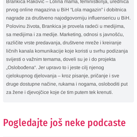
Brankica Raković – Lolina mama, feministkinja, urednica
prvog online magazina u BiH “Lola magazin” i dobitnica
nagrade za društveno najodgovorniju influensericu u BiH.
Polovinu života, Brankica je provela radeći u medijima,
sa medijima i za medije. Marketing, odnosi s javnošću,
različite vrste predavanja, društvene mreže i kreiranje
ličnih kanala komunikacije koje koristi u svrhu podizanja
svijesti o važnim temama, doveli su je i do projekta
„Oslobođena“. Jer upravo to i jeste cilj njenog
cjelokupnog djelovanja – kroz pisanje, pričanje i sve
druge dostupne načine, rukama i nogama, osloboditi put
za žene i djevojčice koje će tim putem tek krenuti.
Pogledajte još neke podcaste