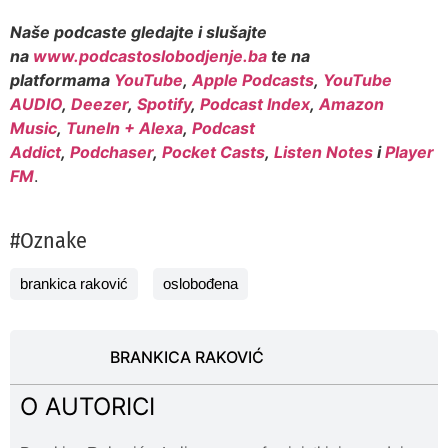
Naše podcaste gledajte i slušajte
na
www.podcastoslobodjenje.ba
te na
platformama
YouTube
,
Apple Podcasts
,
YouTube
AUDIO
,
Deezer
,
Spotify
,
Podcast Index
,
Amazon
Music
,
TuneIn + Alexa
,
Podcast
Addict
,
Podchaser
,
Pocket Casts
,
Listen Notes
i
Player
FM
.
#Oznake
brankica raković
oslobođena
BRANKICA RAKOVIĆ
O AUTORICI