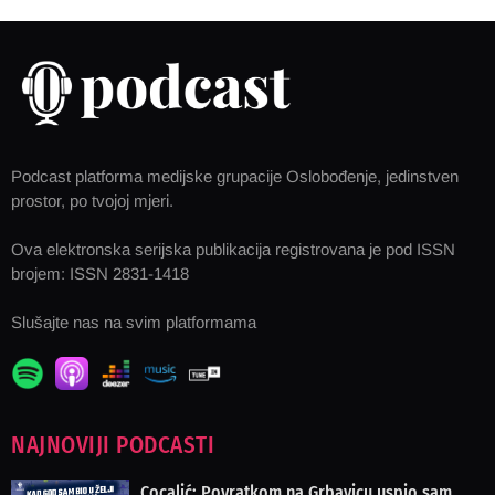
Podcast platforma medijske grupacije Oslobođenje, jedinstven
prostor, po tvojoj mjeri.
Ova elektronska serijska publikacija registrovana je pod ISSN
brojem: ISSN 2831-1418
Slušajte nas na svim platformama
NAJNOVIJI PODCASTI
Cocalić: Povratkom na Grbavicu uspio sam