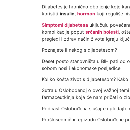
Dijabetes je hronično oboljenje koje ka
koristiti
insulin
,
hormon
koji reguliše ni
Simptomi dijabetesa
uključuju povećanu
komplikacije poput
srčanih bolesti
, oš
pregledi i zdrav način života igraju klj
Poznajete li nekog s dijabetesom?
Deset posto stanovništa u BIH pati od o
sobom nosi i ekonomske posljedice.
Koliko košta život s dijabetesom? Kak
Sutra u Oslobođenoj o ovoj važnoj tem
farmaceutkinja koja će nam pričati o zl
Podcast Oslobođena slušajte i gledajte 
Prošlosedmičnu epizodu Oslobođene p