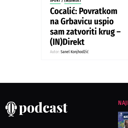
SPORT
/
(IN)DIREKT
Cocalić: Povratkom
na Grbavicu uspio
sam zatvoriti krug –
(IN)Direkt
Autor:
Sanel Konjhodžić
NAJ