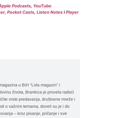
Apple Podcasts
,
YouTube
er
,
Pocket Casts
,
Listen Notes
i
Player
 magazina u BiH “Lola magazin” i
ovinu života, Brankica je provela radeći
ičite vrste predavanja, društvene mreže i
esti o važnim temama, doveli su je i do
lovanja – kroz pisanje, pričanje i sve