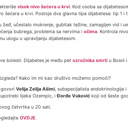
rakteriše
visok nivo šećera u krvi
. Kod osoba sa dijabetesom
vo šećera u krvi. Postoje dva glavna tipa dijabetesa: tip 1 i t
 žeđ, učestalo mokrenje, gubitak težine, zamagljen vid i um
tećenja bubrega, problema sa nervima i
očima
. Kontrola niv
učnu ulogu u upravljanju dijabetesom.
ve bolesti. Dijabetes je među pet
uzročnika smrti
u Bosni 
o izgleda? Kako im mi kao društvo možemo pomoći?
i govori
Velija Zelija Ašimi
, subspecijalista endokrinologije i
oupotrebi lijeka Ozempic, i
Đorđe Vuković
koji od šeste god
ovog četvrtka u 20 sati.
ogledajte
OVDJE
.