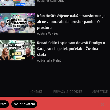
od Sanel Konjhodžić
Irfan Hošić: Vrijeme nalaže transformaciju
ali ne zaboravite da prostor pamti – O
prostoru
od Amir Vuk Zec
Renad Čelik: Uspio sam dovesti Prodigy u
Sarajevo i to je tek početak – Životna
škola
od Mersiha Mehić
KONTAKTI
PRIVACY & COOKIES
ADVERTISE
atam
Ne prihvatam