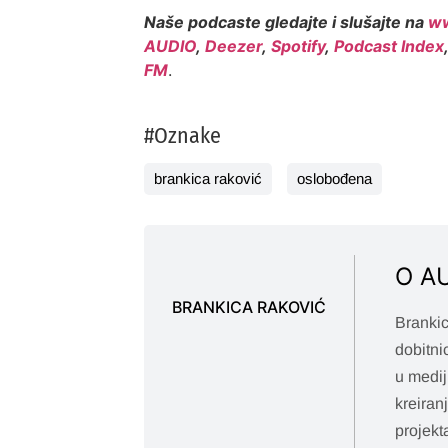
Naše podcaste gledajte i slušajte na
ww
AUDIO
,
Deezer
,
Spotify
,
Podcast Index
FM
.
#Oznake
brankica raković
oslobođena
O A
BRANKICA RAKOVIĆ
Brankic
dobitni
u medij
kreiran
projekt