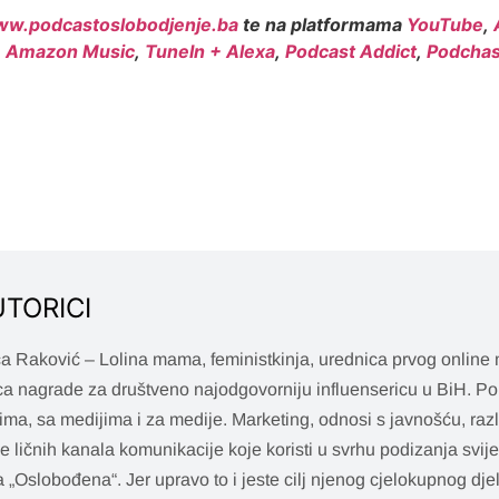
w.podcastoslobodjenje.ba
te na platformama
YouTube
,
,
Amazon Music
,
TuneIn + Alexa
,
Podcast Addict
,
Podchas
UTORICI
a Raković – Lolina mama, feministkinja, urednica prvog online
ca nagrade za društveno najodgovorniju influensericu u BiH. Pol
ima, sa medijima i za medije. Marketing, odnosi s javnošću, razl
je ličnih kanala komunikacije koje koristi u svrhu podizanja svij
a „Oslobođena“. Jer upravo to i jeste cilj njenog cjelokupnog dje