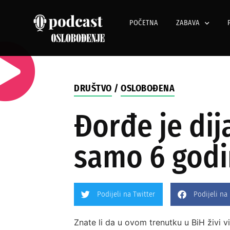
POČETNA
ZABAVA
DRUŠTVO
/
OSLOBOĐENA
Đorđe je di
samo 6 god
Podijeli na Twitter
Podijeli na
Znate li da u ovom trenutku u BiH živi 