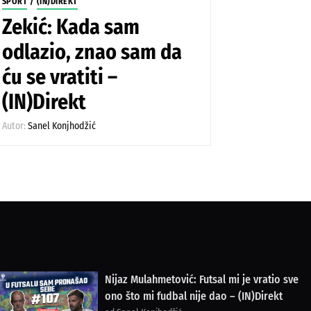
SPORT
/
(IN)DIREKT
Zekić: Kada sam
odlazio, znao sam da
ću se vratiti –
(IN)Direkt
Autor:
Sanel Konjhodžić
Nijaz Mulahmetović: Futsal mi je vratio sve
ono što mi fudbal nije dao – (IN)Direkt