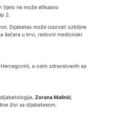
 tijelo ne može efikasno
ip 2.
or. Dijabetes može izazvati ozbiljne
oa šećera u krvi, redovni medicinski
i Hercegovini, a osim zdravstvenih sa
 dijabetologije,
Zorana Malinić
,
ine živi sa dijabetesom.