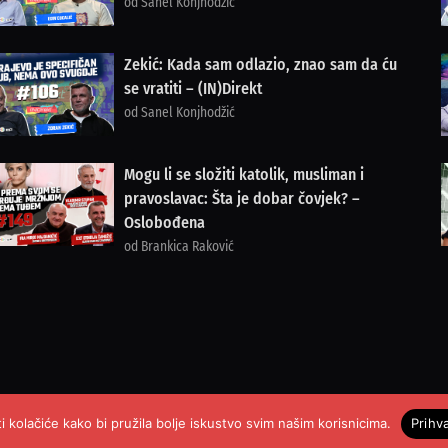
od Sanel Konjhodžić
Zekić: Kada sam odlazio, znao sam da ću
se vratiti – (IN)Direkt
od Sanel Konjhodžić
Mogu li se složiti katolik, musliman i
pravoslavac: Šta je dobar čovjek? –
Oslobođena
od Brankica Raković
i kolačiće kako bi pružila bolje iskustvo svim našim korisnicima.
Prihv