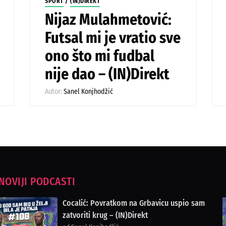
SPORT
/
(IN)DIREKT
Nijaz Mulahmetović:
Futsal mi je vratio sve
ono što mi fudbal
nije dao – (IN)Direkt
Autor:
Sanel Konjhodžić
NOVIJI PODCASTI
Cocalić: Povratkom na Grbavicu uspio sam
zatvoriti krug – (IN)Direkt