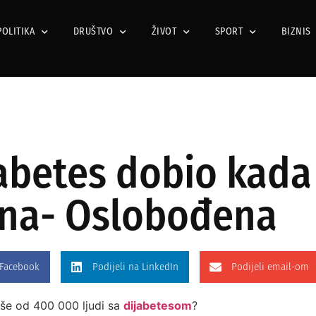
POLITIKA
DRUŠTVO
ŽIVOT
SPORT
BIZNIS
jabetes dobio kada
ina- Oslobođena
 Facebook
Podijeli na LinkedIn
Podijeli email-om
više od 400 000 ljudi sa
dijabetesom
?