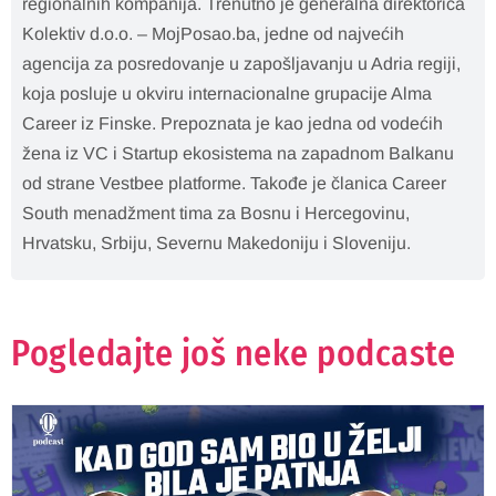
regionalnih kompanija. Trenutno je generalna direktorica
Kolektiv d.o.o. – MojPosao.ba, jedne od najvećih
agencija za posredovanje u zapošljavanju u Adria regiji,
koja posluje u okviru internacionalne grupacije Alma
Career iz Finske. Prepoznata je kao jedna od vodećih
žena iz VC i Startup ekosistema na zapadnom Balkanu
od strane Vestbee platforme. Takođe je članica Career
South menadžment tima za Bosnu i Hercegovinu,
Hrvatsku, Srbiju, Severnu Makedoniju i Sloveniju.
Pogledajte još neke podcaste