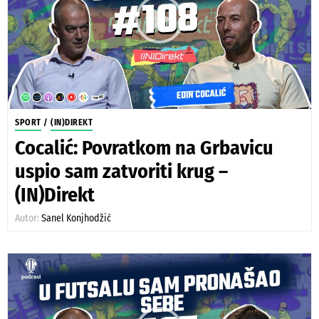
SPORT
/
(IN)DIREKT
Cocalić: Povratkom na Grbavicu
uspio sam zatvoriti krug –
(IN)Direkt
Autor:
Sanel Konjhodžić