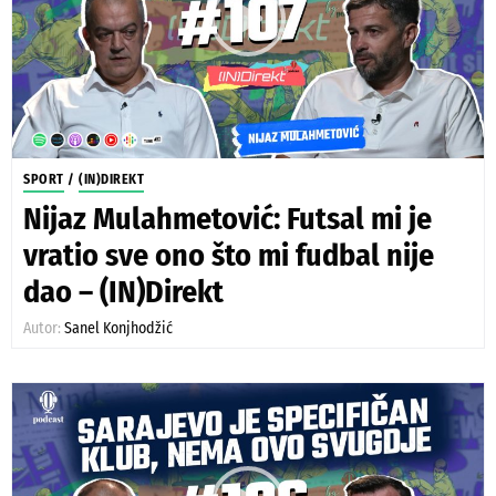
SPORT
/
(IN)DIREKT
Nijaz Mulahmetović: Futsal mi je
vratio sve ono što mi fudbal nije
dao – (IN)Direkt
Autor:
Sanel Konjhodžić