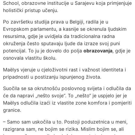
School, obrazovne institucije u Sarajevu koja primjenjuje
holistički pristup učenju.
Po završetku studija prava u Belgiji, radila je u
Evropskom parlamentu, a kasnije se okrenula ljudskim
resursima, gdje je uvidjela da tradicionalna radna
okruženja često sputavaju ljude da izraze svoj puni
potencijal. To ju je dovelo do polja
obrazovanja
, gdje je
osnovala vlastitu školu.
Maëlys vjeruje u cjeloživotni rast i važnost identiteta i
pripadnosti u postizanju ispunjenog života.
Suočila se sa okrutnošću poslovnog svijeta i odlučila da
će da napravi „nešto svoje“. To „nešto“ je uspjelo jer je
Maëlys odlučila izaći iz vlastite zone komfora i pomjeriti
granice.
– Samo sam uskočila u to. Postoji poduzetnica u meni,
razigrana sam, ne bojim se rizika. Mislim bojim se, ali