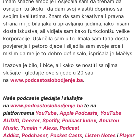
imam snažne emocije i osjećala sam da trebam da
osnujem tu školu i da dam svoj vlastiti doprinos sa
svojim kvalitetima. Znam da sam kreativna i pravna
strana mi je bila jaka u upravljanju ljudima, iako nisam
dosta iskustva, ali vidjela sam kako funkcionišu velike
korporacije. Uskočila sam u to. Imala sam tada dosta
povjerenja i petoro djece i slijedila sam svoje srce i
mislim da me je to dobro definisalo, ispričala je Maëlys.
Izazova je bilo, i biće, ali kako se nostiti sa njima
slušajte i gledajte ove srijede u 20 sati
na
www.podcastoslobodjenje.ba
.
Naše podcaste gledajte i slušajte
na
www.podcastoslobodjenje.ba
te na
platformama
YouTube
,
Apple Podcasts
,
YouTube
AUDIO
,
Deezer
,
Spotify
,
Podcast Index
,
Amazon
Music
,
TuneIn + Alexa
,
Podcast
Addict
,
Podchaser
,
Pocket Casts
,
Listen Notes
i
Player