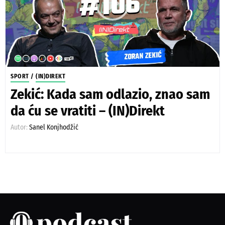
SPORT
/
(IN)DIREKT
Zekić: Kada sam odlazio, znao sam
da ću se vratiti – (IN)Direkt
Autor:
Sanel Konjhodžić