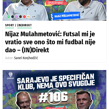
SPORT
/
(IN)DIREKT
Nijaz Mulahmetović: Futsal mi je
vratio sve ono što mi fudbal nije
dao – (IN)Direkt
Autor:
Sanel Konjhodžić