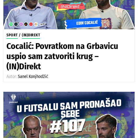
SPORT
/
(IN)DIREKT
Cocalić: Povratkom na Grbavicu
uspio sam zatvoriti krug –
(IN)Direkt
Autor:
Sanel Konjhodžić