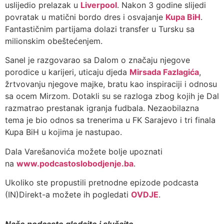
uslijedio prelazak u
Liverpool
. Nakon 3 godine slijedi
povratak u matični bordo dres i osvajanje
Kupa BiH
.
Fantastičnim partijama dolazi transfer u Tursku sa
milionskim obeštećenjem.
Sanel je razgovarao sa Dalom o značaju njegove
porodice u karijeri, uticaju djeda
Mirsada Fazlagića
,
žrtvovanju njegove majke, bratu kao inspiraciji i odnosu
sa ocem Mirzom. Dotakli su se razloga zbog kojih je Dal
razmatrao prestanak igranja fudbala. Nezaobilazna
tema je bio odnos sa trenerima u FK Sarajevo i tri finala
Kupa BiH u kojima je nastupao.
Dala Varešanovića možete bolje upoznati
na
www.podcastoslobodjenje.ba
.
Ukoliko ste propustili pretnodne epizode podcasta
(IN)Direkt-a možete ih pogledati
OVDJE
.
Naše podcaste gledajte i slušajte