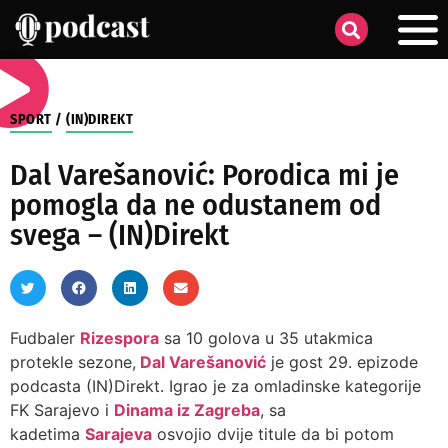
SPORT
/
(IN)DIREKT
Dal Varešanović: Porodica mi je
pomogla da ne odustanem od
svega – (IN)Direkt
Fudbaler
Rizespora
sa 10 golova u 35 utakmica
protekle sezone,
Dal Varešanović
je gost 29. epizode
podcasta (IN)Direkt. Igrao je za omladinske kategorije
FK Sarajevo i
Dinama iz Zagreba
, sa
kadetima
Sarajeva
osvojio dvije titule da bi potom