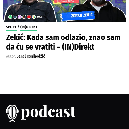
SPORT
/
(IN)DIREKT
Zekić: Kada sam odlazio, znao sam
da ću se vratiti – (IN)Direkt
Autor:
Sanel Konjhodžić