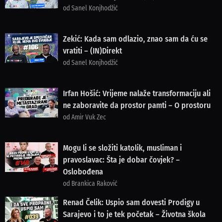
od Sanel Konjhodžić
Zekić: Kada sam odlazio, znao sam da ću se
vratiti – (IN)Direkt
od Sanel Konjhodžić
Irfan Hošić: Vrijeme nalaže transformaciju ali
ne zaboravite da prostor pamti – O prostoru
od Amir Vuk Zec
Mogu li se složiti katolik, musliman i
pravoslavac: Šta je dobar čovjek? –
Oslobođena
od Brankica Raković
Renad Čelik: Uspio sam dovesti Prodigy u
Sarajevo i to je tek početak – Životna škola