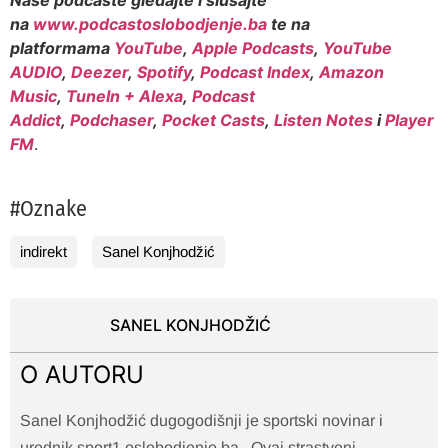
na
www.podcastoslobodjenje.ba
te na
platformama
YouTube
,
Apple Podcasts
,
YouTube
AUDIO
,
Deezer
,
Spotify
,
Podcast Index
,
Amazon
Music
,
TuneIn + Alexa
,
Podcast
Addict
,
Podchaser
,
Pocket Casts
,
Listen Notes
i
Player
FM
.
#Oznake
indirekt
Sanel Konjhodžić
SANEL KONJHODŽIĆ
O AUTORU
Sanel Konjhodžić dugogodišnji je sportski novinar i
urednik sport1.oslobodjenje.ba . Ovaj strastveni