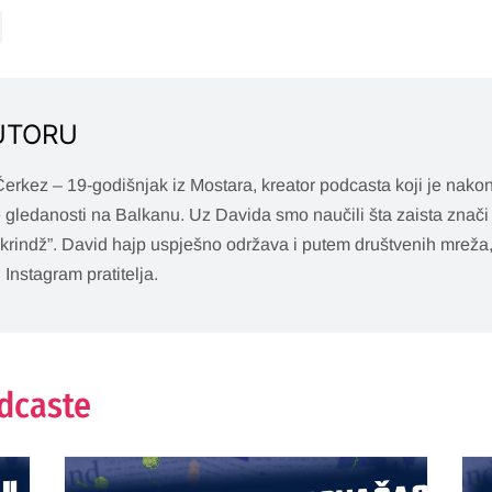
UTORU
erkez – 19-godišnjak iz Mostara, kreator podcasta koji je nak
 gledanosti na Balkanu. Uz Davida smo naučili šta zaista znači 
krindž”. David hajp uspješno održava i putem društvenih mreža,
 Instagram pratitelja.
odcaste