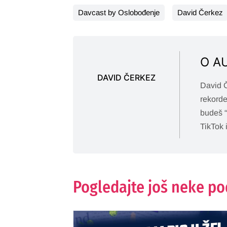
Davcast by Oslobođenje
David Čerkez
O A
DAVID ČERKEZ
David Č
rekorde
budeš “
TikTok i
Pogledajte još neke p