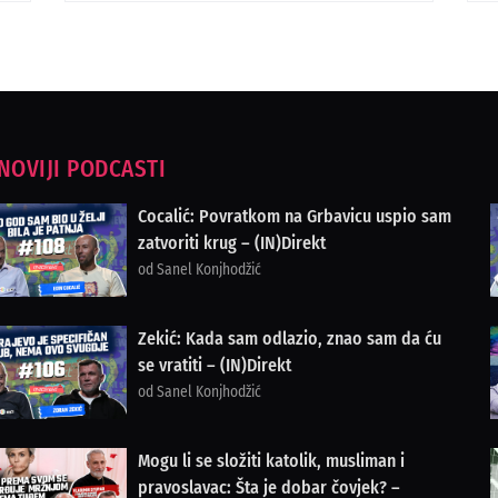
NOVIJI PODCASTI
Cocalić: Povratkom na Grbavicu uspio sam
zatvoriti krug – (IN)Direkt
od Sanel Konjhodžić
Zekić: Kada sam odlazio, znao sam da ću
se vratiti – (IN)Direkt
od Sanel Konjhodžić
Mogu li se složiti katolik, musliman i
pravoslavac: Šta je dobar čovjek? –