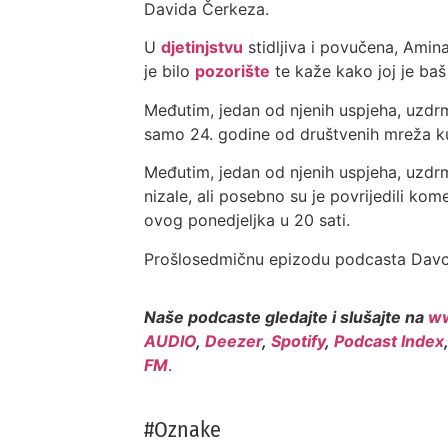
Davida Čerkeza.
U
djetinjstvu
stidljiva i povučena, Amina
je bilo
pozorište
te kaže kako joj je ba
Međutim, jedan od njenih uspjeha, uzdr
samo 24. godine od društvenih mreža kup
Međutim, jedan od njenih uspjeha, uzdrm
nizale, ali posebno su je povrijedili k
ovog ponedjeljka u 20 sati.
Prošlosedmičnu epizodu podcasta Davcas
Naše podcaste gledajte i slušajte na
ww
AUDIO
,
Deezer
,
Spotify
,
Podcast Index
FM
.
#Oznake