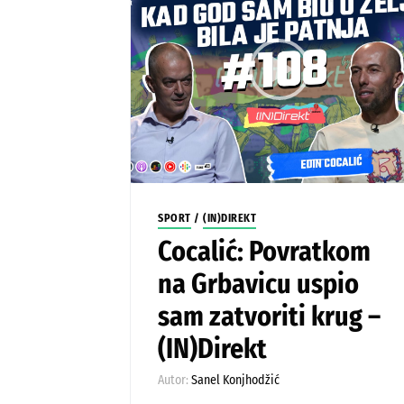
SPORT
/
(IN)DIREKT
Cocalić: Povratkom
na Grbavicu uspio
sam zatvoriti krug –
(IN)Direkt
Autor:
Sanel Konjhodžić