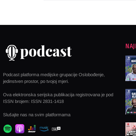
NAJ
Podcast platforma medijske grupacije Oslobođenje,
jedinstven prostor, po tvojoj mjeri.
Ova elektronska serijska publikacija registrovana je pod
ISSN brojem: ISSN 2831-1418
Slušajte nas na svim platformama