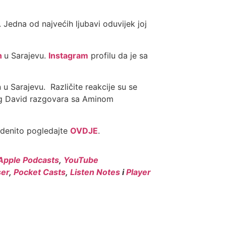
Jedna od najvećih ljubavi oduvijek joj
n
u Sarajevu.
Instagram
profilu da je sa
u Sarajevu. Različite reakcije su se
alog David razgovara sa Aminom
ldenito pogledajte
OVDJE
.
Apple Podcasts
,
YouTube
er
,
Pocket Casts
,
Listen Notes
i
Player