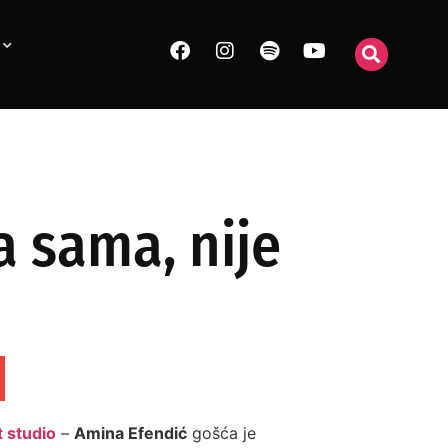
a sama, nije
 studio
–
Amina Efendić
gošća je