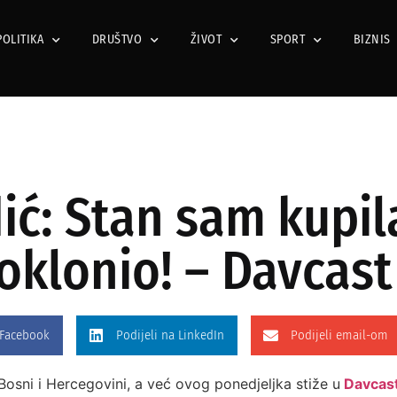
POLITIKA
DRUŠTVO
ŽIVOT
SPORT
BIZNIS
ć: Stan sam kupil
oklonio! – Davcast
 Facebook
Podijeli na LinkedIn
Podijeli email-om
osni i Hercegovini, a već ovog ponedjeljka stiže u
Davcast