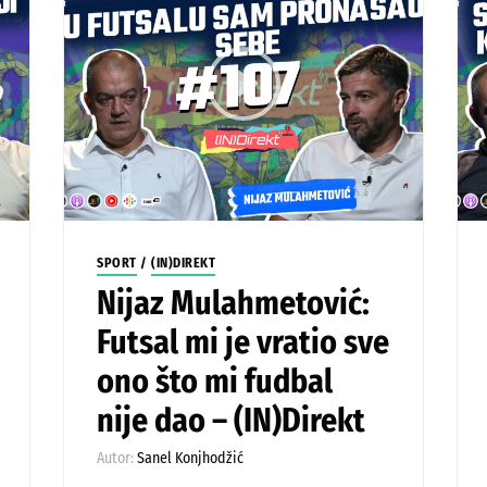
SPORT
/
(IN)DIREKT
Nijaz Mulahmetović:
Futsal mi je vratio sve
ono što mi fudbal
nije dao – (IN)Direkt
Autor:
Sanel Konjhodžić