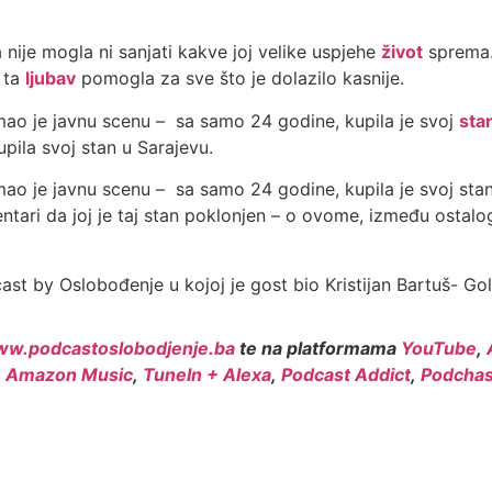
 nije mogla ni sanjati kakve joj velike uspjehe
život
sprema. 
š ta
ljubav
pomogla za sve što je dolazilo kasnije.
mao je javnu scenu – sa samo 24 godine, kupila je svoj
sta
ila svoj stan u Sarajevu.
ao je javnu scenu – sa samo 24 godine, kupila je svoj stan 
omentari da joj je taj stan poklonjen – o ovome, između ost
t by Oslobođenje u kojoj je gost bio Kristijan Bartuš- Go
w.podcastoslobodjenje.ba
te na platformama
YouTube
,
,
Amazon Music
,
TuneIn + Alexa
,
Podcast Addict
,
Podchas