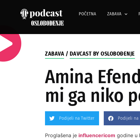
POČETNA
ZABAVA
ZABAVA
/
DAVCAST BY OSLOBOĐENJE
Amina Efendi
mi ga niko p
Podijeli na Twitter
Podijeli na
Proglašena je
influencericom
godine u B