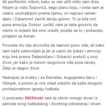
Ali perifernim vidom, kako su nas učili vidio sam dres.
Nisam ja vidio Šopovića, nego plavu boju. I onda sam je
udario unutrašnjom prema njemu, on napravi remek-
djelo i Zubanović završi akciju golom. To je bila noć
puna emocija. Doktor Jurišić nam je tada govorio da
nismo ni svjesni šta smo uradili, poslije se to i pokazalo,
prisjetio se Adnan.
Povreda mu nije dozvolila da napravi puno više, ali kako
sam kaže zadovoljan je jer je uspio da ljubav i emociju
koju ima prema Željezničaru i Grbavici pretoči u svoj
život, jer kako je tokom razgovora više puta naveo,
Željo je njegov život.
Nastupao je kratko i za Đerzelez, bugojansku Iskru i
Olimpik, a potom je vrlo mlad odlučio da kaže zbogom
profesionalnom igranju fudbala.
U podcastu
(IN)Direkt
nam je otkrio mnogo stvari iz
perioda svog fudbalskog i životnog odrastanja i stvari