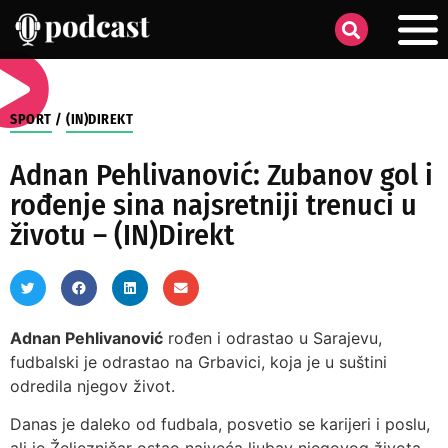
SPORT
/
(IN)DIREKT
Adnan Pehlivanović: Zubanov gol i
rođenje sina najsretniji trenuci u
životu – (IN)Direkt
Adnan Pehlivanović
rođen i odrastao u Sarajevu,
fudbalski je odrastao na Grbavici, koja je u suštini
odredila njegov život.
Danas je daleko od fudbala, posvetio se karijeri i poslu,