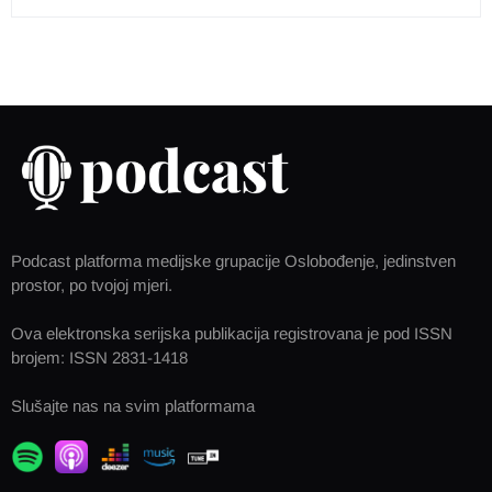
Podcast platforma medijske grupacije Oslobođenje, jedinstven
prostor, po tvojoj mjeri.
Ova elektronska serijska publikacija registrovana je pod ISSN
brojem: ISSN 2831-1418
Slušajte nas na svim platformama