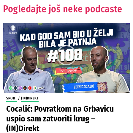
Pogledajte još neke podcaste
SPORT
/
(IN)DIREKT
Cocalić: Povratkom na Grbavicu
uspio sam zatvoriti krug –
(IN)Direkt