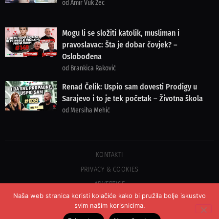
od Amir Vuk Zec
Mogu li se složiti katolik, musliman i
pravoslavac: Šta je dobar čovjek? –
Oslobođena
od Brankica Raković
Renad Čelik: Uspio sam dovesti Prodigy u
Sarajevo i to je tek početak – Životna škola
od Mersiha Mehić
KONTAKTI
PRIVACY & COOKIES
ADVERTISE
Naša web stranica koristi kolačiće kako bi pružila bolje iskustvo
svim našim korisnicima.
©2023 COPYRIGHT OSLOBOĐENJE - SVA PRAVA PRIDRŽANA