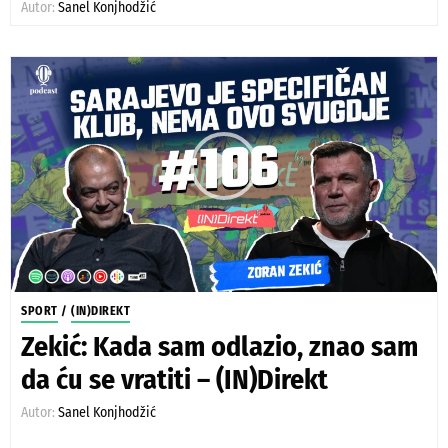
Autor:
Sanel Konjhodžić
SPORT
/
(IN)DIREKT
Zekić: Kada sam odlazio, znao sam
da ću se vratiti – (IN)Direkt
Autor:
Sanel Konjhodžić