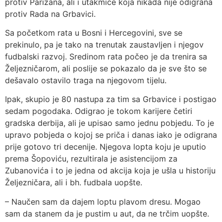
protiv Parizana, ali i utakmice koja nikada nije odigrana
protiv Rada na Grbavici.
Sa početkom rata u Bosni i Hercegovini, sve se
prekinulo, pa je tako na trenutak zaustavljen i njegov
fudbalski razvoj. Sredinom rata počeo je da trenira sa
Željezničarom, ali poslije se pokazalo da je sve što se
dešavalo ostavilo traga na njegovom tijelu.
Ipak, skupio je 80 nastupa za tim sa Grbavice i postigao
sedam pogodaka. Odigrao je tokom karijere četiri
gradska derbija, ali je upisao samo jednu pobjedu. To je
upravo pobjeda o kojoj se priča i danas iako je odigrana
prije gotovo tri decenije. Njegova lopta koju je uputio
prema Šopoviću, rezultirala je asistencijom za
Zubanovića i to je jedna od akcija koja je ušla u historiju
Željezničara, ali i bh. fudbala uopšte.
– Naučen sam da dajem loptu plavom dresu. Mogao
sam da stanem da je pustim u aut, da ne trčim uopšte.