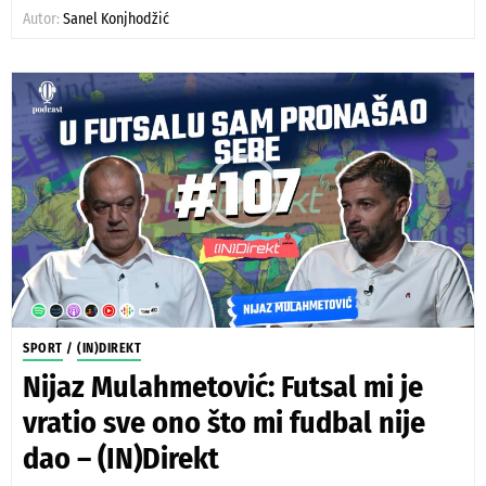
Autor:
Sanel Konjhodžić
SPORT
/
(IN)DIREKT
Nijaz Mulahmetović: Futsal mi je
vratio sve ono što mi fudbal nije
dao – (IN)Direkt