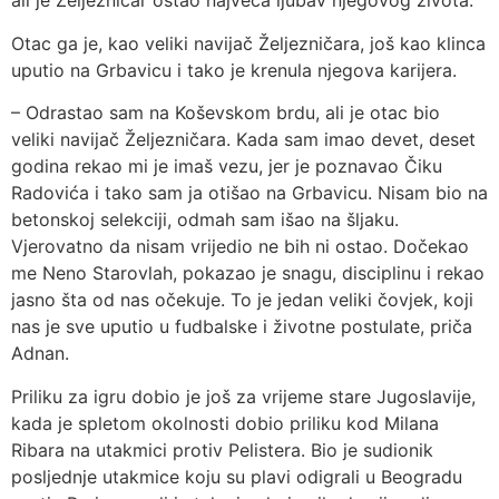
ali je Željezničar ostao najveća ljubav njegovog života.
Otac ga je, kao veliki navijač Željezničara, još kao klinca
uputio na Grbavicu i tako je krenula njegova karijera.
– Odrastao sam na Koševskom brdu, ali je otac bio
veliki navijač Željezničara. Kada sam imao devet, deset
godina rekao mi je imaš vezu, jer je poznavao Čiku
Radovića i tako sam ja otišao na Grbavicu. Nisam bio na
betonskoj selekciji, odmah sam išao na šljaku.
Vjerovatno da nisam vrijedio ne bih ni ostao. Dočekao
me Neno Starovlah, pokazao je snagu, disciplinu i rekao
jasno šta od nas očekuje. To je jedan veliki čovjek, koji
nas je sve uputio u fudbalske i životne postulate, priča
Adnan.
Priliku za igru dobio je još za vrijeme stare Jugoslavije,
kada je spletom okolnosti dobio priliku kod Milana
Ribara na utakmici protiv Pelistera. Bio je sudionik
posljednje utakmice koju su plavi odigrali u Beogradu