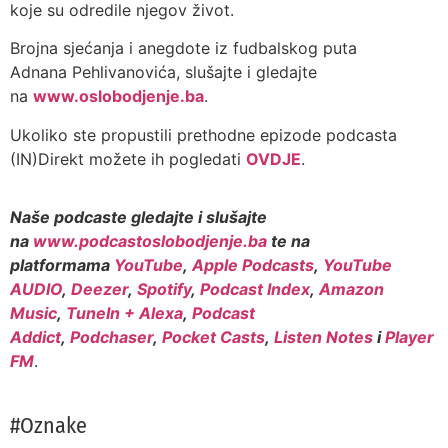
koje su odredile njegov život.
Brojna sjećanja i anegdote iz fudbalskog puta
Adnana Pehlivanovića, slušajte i gledajte
na
www.oslobodjenje.ba
.
Ukoliko ste propustili prethodne epizode podcasta
(IN)Direkt možete ih pogledati
OVDJE
.
Naše podcaste gledajte i slušajte
na
www.podcastoslobodjenje.ba
te na
platformama
YouTube
,
Apple Podcasts
,
YouTube
AUDIO
,
Deezer
,
Spotify
,
Podcast Index
,
Amazon
Music
,
TuneIn + Alexa
,
Podcast
Addict
,
Podchaser
,
Pocket Casts
,
Listen Notes
i
Player
FM
.
#Oznake