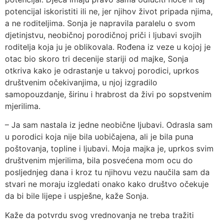
potencijal iskoristiti ili ne, jer njihov život pripada njima,
a ne roditeljima. Sonja je napravila paralelu o svom
djetinjstvu, neobičnoj porodičnoj priči i ljubavi svojih
roditelja koja ju je oblikovala. Rođena iz veze u kojoj je
otac bio skoro tri decenije stariji od majke, Sonja
otkriva kako je odrastanje u takvoj porodici, uprkos
društvenim očekivanjima, u njoj izgradilo
samopouzdanje, širinu i hrabrost da živi po sopstvenim
mjerilima.
– Ja sam nastala iz jedne neobične ljubavi. Odrasla sam
u porodici koja nije bila uobičajena, ali je bila puna
poštovanja, topline i ljubavi. Moja majka je, uprkos svim
društvenim mjerilima, bila posvećena mom ocu do
posljednjeg dana i kroz tu njihovu vezu naučila sam da
stvari ne moraju izgledati onako kako društvo očekuje
da bi bile lijepe i uspješne, kaže Sonja.
Kaže da potvrdu svog vrednovanja ne treba tražiti