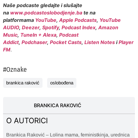
Naše podcaste gledajte i slušajte
na
www.podcastoslobodjenje.ba
te na
platformama
YouTube
,
Apple Podcasts
,
YouTube
AUDIO
,
Deezer
,
Spotify
,
Podcast Index
,
Amazon
Music
,
TuneIn + Alexa
,
Podcast
Addict
,
Podchaser
,
Pocket Casts
,
Listen Notes
i
Player
FM
.
#Oznake
brankica raković
oslobođena
BRANKICA RAKOVIĆ
O AUTORICI
Brankica Raković – Lolina mama, feministkinja, urednica