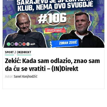
SPORT
/
(IN)DIREKT
Zekić: Kada sam odlazio, znao sam
da ću se vratiti – (IN)Direkt
Autor:
Sanel Konjhodžić