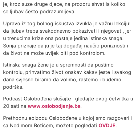
je, kroz suze druge djece, na prozoru shvatila koliko
se ljubav često podrazumijeva.
Upravo iz tog bolnog iskustva izvukla je važnu lekciju:
da ljubav treba svakodnevno pokazivati i njegovati, jer
u trenucima krize ona postaje jedina istinska snaga.
Sonja priznaje da ju je taj događaj naučio poniznosti i
da život ne može uvijek biti pod kontrolom.
Istinska snaga žene je u spremnosti da pustimo
kontrolu, prihvatimo život onakav kakav jeste i svakog
dana svjesno biramo da volimo, rastemo i budemo
podrška.
Podcast Oslobođena slušajte i gledajte ovog četvrtka u
20 sati na
www.oslobodjenje.ba
.
Prethodnu epizodu Oslobođene u kojoj smo razgovarili
sa Nedimom Botićem, možete pogledati
OVDJE
.