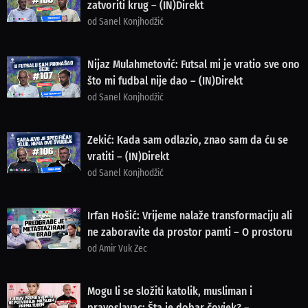
zatvoriti krug – (IN)Direkt
od Sanel Konjhodžić
Nijaz Mulahmetović: Futsal mi je vratio sve ono
što mi fudbal nije dao – (IN)Direkt
od Sanel Konjhodžić
Zekić: Kada sam odlazio, znao sam da ću se
vratiti – (IN)Direkt
od Sanel Konjhodžić
Irfan Hošić: Vrijeme nalaže transformaciju ali
ne zaboravite da prostor pamti – O prostoru
od Amir Vuk Zec
Mogu li se složiti katolik, musliman i
pravoslavac: Šta je dobar čovjek? –