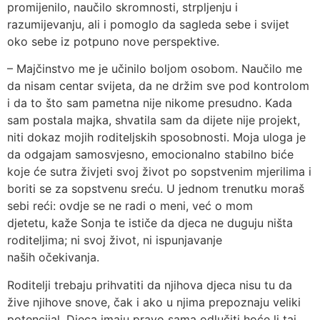
promijenilo, naučilo skromnosti, strpljenju i
razumijevanju, ali i pomoglo da sagleda sebe i svijet
oko sebe iz potpuno nove perspektive.
– Majčinstvo me je učinilo boljom osobom. Naučilo me
da nisam centar svijeta, da ne držim sve pod kontrolom
i da to što sam pametna nije nikome presudno. Kada
sam postala majka, shvatila sam da dijete nije projekt,
niti dokaz mojih roditeljskih sposobnosti. Moja uloga je
da odgajam samosvjesno, emocionalno stabilno biće
koje će sutra živjeti svoj život po sopstvenim mjerilima i
boriti se za sopstvenu sreću. U jednom trenutku moraš
sebi reći: ovdje se ne radi o meni, već o mom
djetetu, kaže Sonja te ističe da djeca ne duguju ništa
roditeljima; ni svoj život, ni ispunjavanje
naših očekivanja.
Roditelji trebaju prihvatiti da njihova djeca nisu tu da
žive njihove snove, čak i ako u njima prepoznaju veliki
potencijal. Djeca imaju pravo sama odlučiti hoće li taj