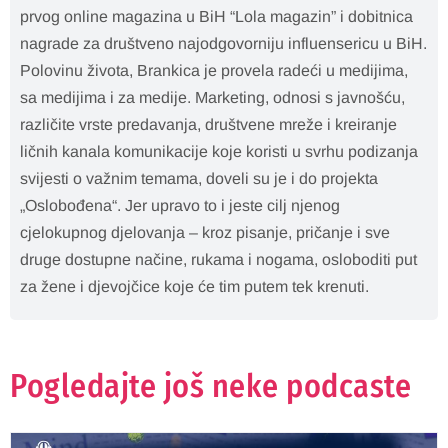
prvog online magazina u BiH “Lola magazin” i dobitnica
nagrade za društveno najodgovorniju influensericu u BiH.
Polovinu života, Brankica je provela radeći u medijima,
sa medijima i za medije. Marketing, odnosi s javnošću,
različite vrste predavanja, društvene mreže i kreiranje
ličnih kanala komunikacije koje koristi u svrhu podizanja
svijesti o važnim temama, doveli su je i do projekta
„Oslobođena“. Jer upravo to i jeste cilj njenog
cjelokupnog djelovanja – kroz pisanje, pričanje i sve
druge dostupne načine, rukama i nogama, osloboditi put
za žene i djevojčice koje će tim putem tek krenuti.
Pogledajte još neke podcaste