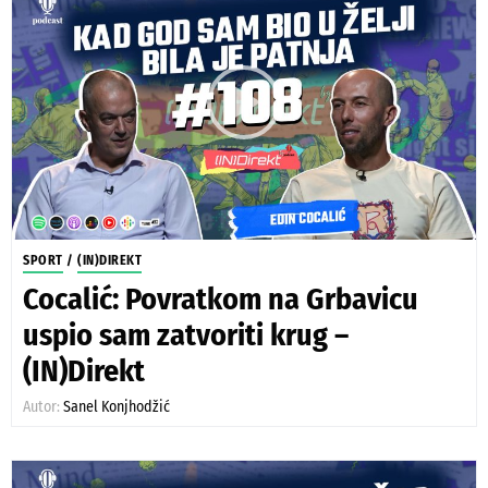
SPORT
/
(IN)DIREKT
Cocalić: Povratkom na Grbavicu
uspio sam zatvoriti krug –
(IN)Direkt
Autor:
Sanel Konjhodžić