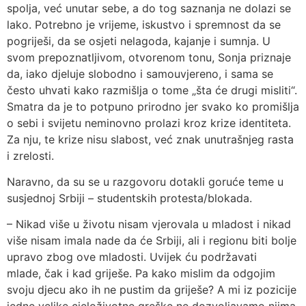
spolja, već unutar sebe, a do tog saznanja ne dolazi se
lako. Potrebno je vrijeme, iskustvo i spremnost da se
pogriješi, da se osjeti nelagoda, kajanje i sumnja. U
svom prepoznatljivom, otvorenom tonu, Sonja priznaje
da, iako djeluje slobodno i samouvjereno, i sama se
često uhvati kako razmišlja o tome „šta će drugi misliti“.
Smatra da je to potpuno prirodno jer svako ko promišlja
o sebi i svijetu neminovno prolazi kroz krize identiteta.
Za nju, te krize nisu slabost, već znak unutrašnjeg rasta
i zrelosti.
Naravno, da su se u razgovoru dotakli goruće teme u
susjednoj Srbiji – studentskih protesta/blokada.
– Nikad više u životu nisam vjerovala u mladost i nikad
više nisam imala nade da će Srbiji, ali i regionu biti bolje
upravo zbog ove mladosti. Uvijek ću podržavati
mlade, čak i kad griješe. Pa kako mislim da odgojim
svoju djecu ako ih ne pustim da griješe? A mi iz pozicije