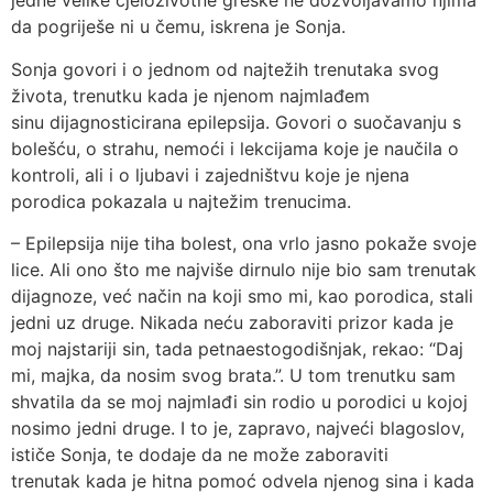
jedne velike cjeloživotne greške ne dozvoljavamo njima
da pogriješe ni u čemu, iskrena je Sonja.
Sonja govori i o jednom od najtežih trenutaka svog
života, trenutku kada je njenom najmlađem
sinu dijagnosticirana epilepsija. Govori o suočavanju s
bolešću, o strahu, nemoći i lekcijama koje je naučila o
kontroli, ali i o ljubavi i zajedništvu koje je njena
porodica pokazala u najtežim trenucima.
– Epilepsija nije tiha bolest, ona vrlo jasno pokaže svoje
lice. Ali ono što me najviše dirnulo nije bio sam trenutak
dijagnoze, već način na koji smo mi, kao porodica, stali
jedni uz druge. Nikada neću zaboraviti prizor kada je
moj najstariji sin, tada petnaestogodišnjak, rekao: “Daj
mi, majka, da nosim svog brata.”. U tom trenutku sam
shvatila da se moj najmlađi sin rodio u porodici u kojoj
nosimo jedni druge. I to je, zapravo, najveći blagoslov,
ističe Sonja, te dodaje da ne može zaboraviti
trenutak kada je hitna pomoć odvela njenog sina i kada