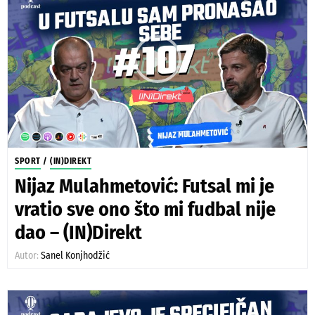
SPORT
/
(IN)DIREKT
Nijaz Mulahmetović: Futsal mi je
vratio sve ono što mi fudbal nije
dao – (IN)Direkt
Autor:
Sanel Konjhodžić