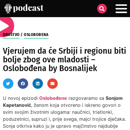
DRUŠTVO
/
OSLOBOĐENA
Vjerujem da će Srbiji i regionu biti
bolje zbog ove mladosti –
Oslobođena by Bosnalijek
U novoj epizodi
Oslobođene
razgovaramo sa
Sonjom
Kapetanović
, ženom koja otvoreno i iskreno govori o
svim svojim životnim ulogama: naučnici, triatlonki,
poduzetnici, supruzi i, prije svega, majci trojice dječaka.
Sonja otkriva kako ju je upravo majčinstvo najdublje