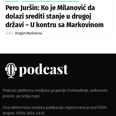
Pero Juršin: Ko je Milanović da
dolazi srediti stanje u drugoj
državi – U kontru sa Markovinom
Autor:
Dragan Markovina
Podcast platforma medijske grupacije Oslobođenje, jedinstven
prostor, po tvojoj mjeri.
Ova elektronska serijska publikacija registrovana je pod ISSN
brojem: ISSN 2831-1418