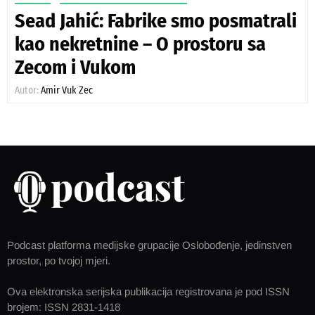
Sead Jahić: Fabrike smo posmatrali
kao nekretnine – O prostoru sa
Zecom i Vukom
Autor:
Amir Vuk Zec
Podcast platforma medijske grupacije Oslobođenje, jedinstven
prostor, po tvojoj mjeri.
Ova elektronska serijska publikacija registrovana je pod ISSN
brojem: ISSN 2831-1418