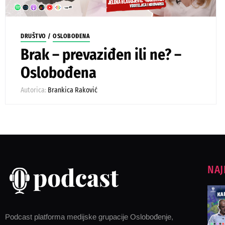
DRUŠTVO
/
OSLOBOĐENA
Brak – prevaziđen ili ne? –
Oslobođena
Autorica:
Brankica Raković
NAJ
Podcast platforma medijske grupacije Oslobođenje,