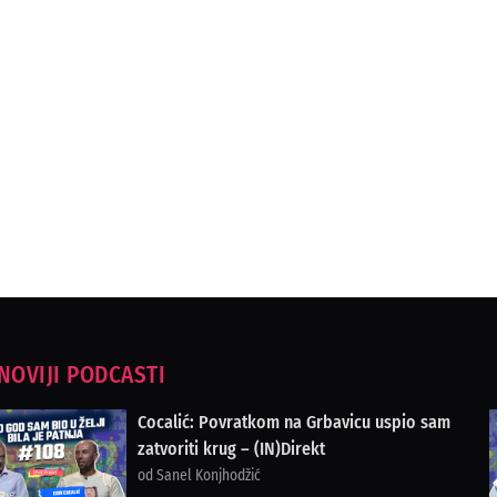
NOVIJI PODCASTI
Cocalić: Povratkom na Grbavicu uspio sam
zatvoriti krug – (IN)Direkt
od Sanel Konjhodžić