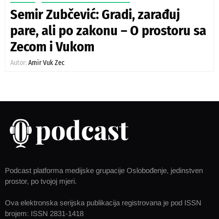
Semir Zubčević: Gradi, zarađuj
pare, ali po zakonu – O prostoru sa
Zecom i Vukom
Autor:
Amir Vuk Zec
Podcast platforma medijske grupacije Oslobođenje, jedinstven
prostor, po tvojoj mjeri.
Ova elektronska serijska publikacija registrovana je pod ISSN
brojem: ISSN 2831-1418