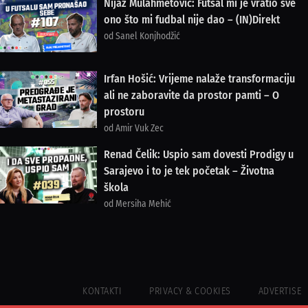
Nijaz Mulahmetović: Futsal mi je vratio sve
ono što mi fudbal nije dao – (IN)Direkt
od Sanel Konjhodžić
Irfan Hošić: Vrijeme nalaže transformaciju
ali ne zaboravite da prostor pamti – O
prostoru
od Amir Vuk Zec
Renad Čelik: Uspio sam dovesti Prodigy u
Sarajevo i to je tek početak – Životna
škola
od Mersiha Mehić
KONTAKTI
PRIVACY & COOKIES
ADVERTISE