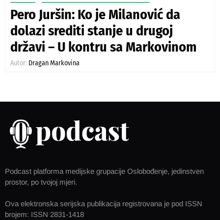
Pero Juršin: Ko je Milanović da
dolazi srediti stanje u drugoj
državi – U kontru sa Markovinom
Autor:
Dragan Markovina
Podcast platforma medijske grupacije Oslobođenje, jedinstven
prostor, po tvojoj mjeri.
Ova elektronska serijska publikacija registrovana je pod ISSN
brojem: ISSN 2831-1418