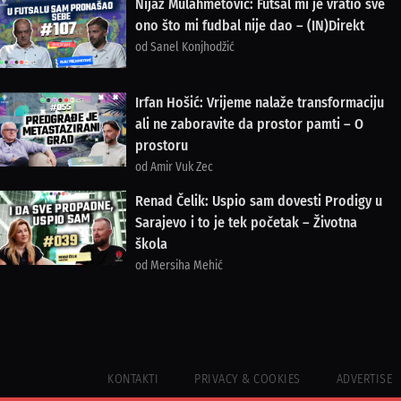
Nijaz Mulahmetović: Futsal mi je vratio sve
ono što mi fudbal nije dao – (IN)Direkt
od Sanel Konjhodžić
Irfan Hošić: Vrijeme nalaže transformaciju
ali ne zaboravite da prostor pamti – O
prostoru
od Amir Vuk Zec
Renad Čelik: Uspio sam dovesti Prodigy u
Sarajevo i to je tek početak – Životna
škola
od Mersiha Mehić
KONTAKTI
PRIVACY & COOKIES
ADVERTISE