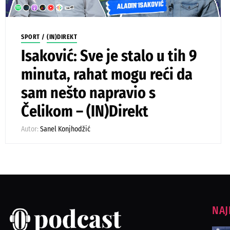
SPORT
/
(IN)DIREKT
Isaković: Sve je stalo u tih 9
minuta, rahat mogu reći da
sam nešto napravio s
Čelikom – (IN)Direkt
Autor:
Sanel Konjhodžić
NAJ