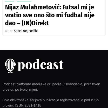
Nijaz Mulahmetović: Futsal mi je
vratio sve ono što mi fudbal nije
dao – (IN)Direkt
Autor:
Sanel Konjhodžić
Podcast platforma medijske grupacije Oslobođenje, jedinstven
prostor, po tvojoj mjeri.
Ova elektronska serijska publikacija registrovana je pod ISSN
brojem: ISSN 2831-1418