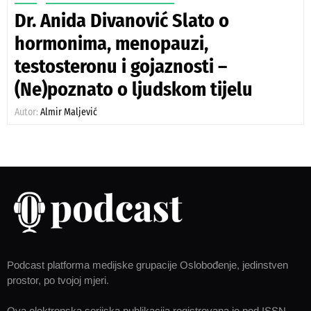
Dr. Anida Divanović Slato o
hormonima, menopauzi,
testosteronu i gojaznosti –
(Ne)poznato o ljudskom tijelu
Autor:
Almir Maljević
Podcast platforma medijske grupacije Oslobođenje, jedinstven
prostor, po tvojoj mjeri.
Ova elektronska serijska publikacija registrovana je pod ISSN