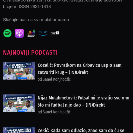
brojem: ISSN 2831-1418
Slušajte nas na svim platformama
NAJNOVIJI PODCASTI
Cocalić: Povratkom na Grbavicu uspio sam
zatvoriti krug – (IN)Direkt
od Sanel Konjhodžić
Nijaz Mulahmetović: Futsal mi je vratio sve ono
što mi fudbal nije dao – (IN)Direkt
od Sanel Konjhodžić
Zekić: Kada sam odlazio, znao sam da ću se