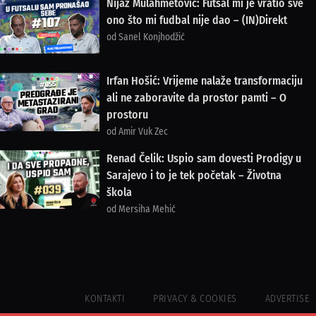
Nijaz Mulahmetović: Futsal mi je vratio sve
ono što mi fudbal nije dao – (IN)Direkt
od Sanel Konjhodžić
Irfan Hošić: Vrijeme nalaže transformaciju
ali ne zaboravite da prostor pamti – O
prostoru
od Amir Vuk Zec
Renad Čelik: Uspio sam dovesti Prodigy u
Sarajevo i to je tek početak – Životna
škola
od Mersiha Mehić
KONTAKTI
PRIVACY & COOKIES
ADVERTISE