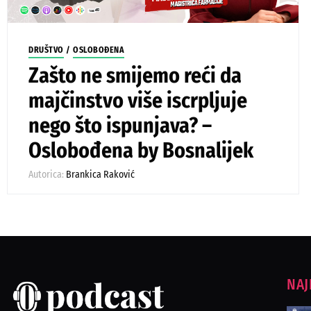
DRUŠTVO
/
OSLOBOĐENA
Zašto ne smijemo reći da
majčinstvo više iscrpljuje
nego što ispunjava? –
Oslobođena by Bosnalijek
Autorica:
Brankica Raković
NAJ