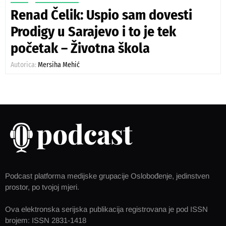
Renad Čelik: Uspio sam dovesti
Prodigy u Sarajevo i to je tek
početak – Životna škola
Autorica:
Mersiha Mehić
Podcast platforma medijske grupacije Oslobođenje, jedinstven
prostor, po tvojoj mjeri.
Ova elektronska serijska publikacija registrovana je pod ISSN
brojem: ISSN 2831-1418