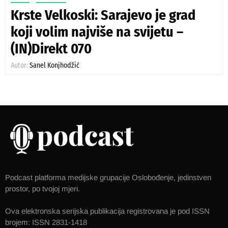
Krste Velkoski: Sarajevo je grad
koji volim najviše na svijetu –
(IN)Direkt 070
Autor:
Sanel Konjhodžić
Podcast platforma medijske grupacije Oslobođenje, jedinstven
prostor, po tvojoj mjeri.
Ova elektronska serijska publikacija registrovana je pod ISSN
brojem: ISSN 2831-1418