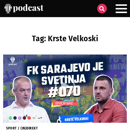
Tag: Krste Velkoski
SPORT
/
(IN)DIREKT