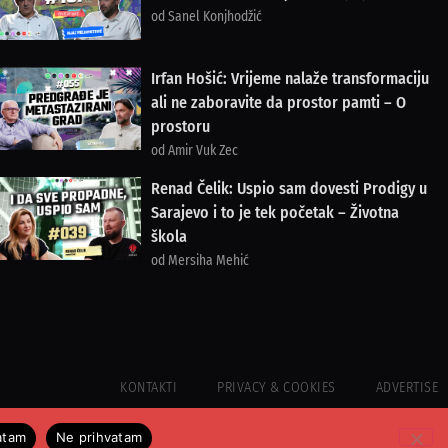
od Sanel Konjhodžić
Irfan Hošić: Vrijeme nalaže transformaciju
ali ne zaboravite da prostor pamti – O
prostoru
od Amir Vuk Zec
Renad Čelik: Uspio sam dovesti Prodigy u
Sarajevo i to je tek početak – Životna
škola
od Mersiha Mehić
KONTAKTI
PRIVACY & COOKIES
ADVERTISE
atam
Ne prihvatam