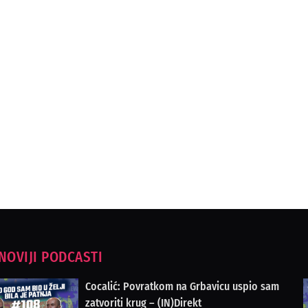
NOVIJI PODCASTI
Cocalić: Povratkom na Grbavicu uspio sam
zatvoriti krug – (IN)Direkt