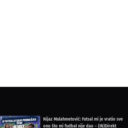
Nijaz Mulahmetović: Futsal mi je vratio sve
ono što mi fudbal nije dao – (IN)Direkt