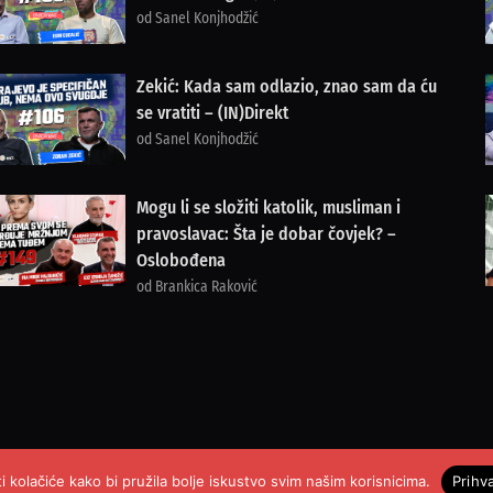
od Sanel Konjhodžić
Zekić: Kada sam odlazio, znao sam da ću
se vratiti – (IN)Direkt
od Sanel Konjhodžić
Mogu li se složiti katolik, musliman i
pravoslavac: Šta je dobar čovjek? –
Oslobođena
od Brankica Raković
i kolačiće kako bi pružila bolje iskustvo svim našim korisnicima.
Prihv