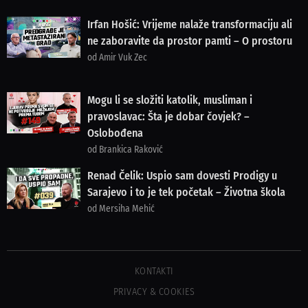
Irfan Hošić: Vrijeme nalaže transformaciju ali
ne zaboravite da prostor pamti – O prostoru
od Amir Vuk Zec
Mogu li se složiti katolik, musliman i
pravoslavac: Šta je dobar čovjek? –
Oslobođena
od Brankica Raković
Renad Čelik: Uspio sam dovesti Prodigy u
Sarajevo i to je tek početak – Životna škola
od Mersiha Mehić
KONTAKTI
PRIVACY & COOKIES