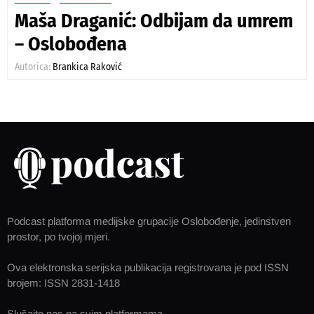
Maša Draganić: Odbijam da umrem
– Oslobođena
Autorica:
Brankica Raković
Podcast platforma medijske grupacije Oslobođenje, jedinstven
prostor, po tvojoj mjeri.
Ova elektronska serijska publikacija registrovana je pod ISSN
brojem: ISSN 2831-1418
Slušajte nas na svim platformama