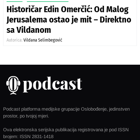
Historičar Edin Omerčić: Od Malog
Jerusalema ostao je mit – Direktno
sa Vildanom
Autorica:
Vildana Selimbegović
Podcast platforma medijske grupacije Oslobođenje, jedinstven
prostor, po tvojoj mjeri.
Ova elektronska serijska publikacija registrovana je pod ISSN
brojem: ISSN 2831-1418