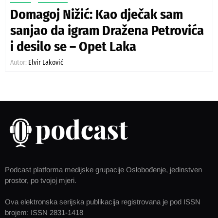
Domagoj Nižić: Kao dječak sam
sanjao da igram Dražena Petrovića
i desilo se – Opet Laka
Autor:
Elvir Laković
Podcast platforma medijske grupacije Oslobođenje, jedinstven
prostor, po tvojoj mjeri.
Ova elektronska serijska publikacija registrovana je pod ISSN
brojem: ISSN 2831-1418