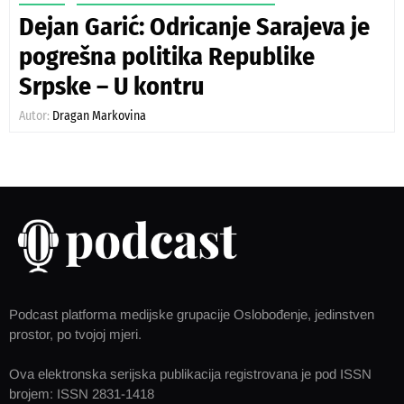
Dejan Garić: Odricanje Sarajeva je
pogrešna politika Republike
Srpske – U kontru
Autor:
Dragan Markovina
Podcast platforma medijske grupacije Oslobođenje, jedinstven
prostor, po tvojoj mjeri.
Ova elektronska serijska publikacija registrovana je pod ISSN
brojem: ISSN 2831-1418