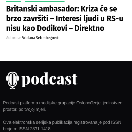
Britanski ambasador: Kriza će se
brzo završiti – Interesi ljudi u RS-u
nisu kao Dodikovi – Direktno
Autorica:
Vildana Selimbegović
Podcast platforma medijske grupacije Oslobođenje, jedinstven
prostor, po tvojoj mjeri.
Ova elektronska serijska publikacija registrovana je pod ISSN
brojem: ISSN 2831-1418