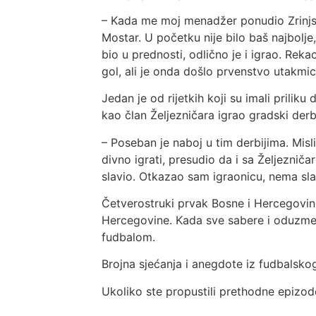
– Kada me moj menadžer ponudio Zrinjsko
Mostar. U početku nije bilo baš najbolj
bio u prednosti, odlično je i igrao. Re
gol, ali je onda došlo prvenstvo utakmica 
Jedan je od rijetkih koji su imali prilik
kao član Željezničara igrao gradski der
– Poseban je naboj u tim derbijima. Mislim
divno igrati, presudio da i sa Željeznič
slavio. Otkazao sam igraonicu, nema slav
Četverostruki prvak Bosne i Hercegovine,
Hercegovine. Kada sve sabere i oduzme,
fudbalom.
Brojna sjećanja i anegdote iz fudbalskog
Ukoliko ste propustili prethodne epizo