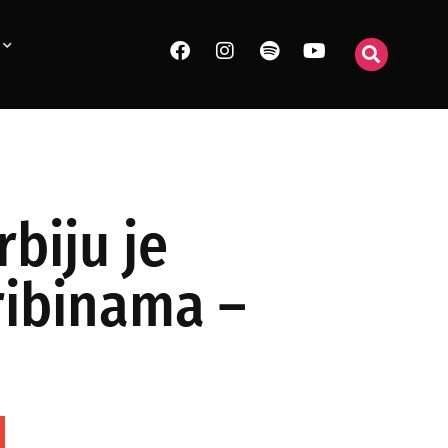
biju je
tribinama –