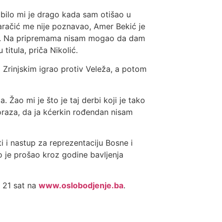
 bilo mi je drago kada sam otišao u
Karačić me nije poznavao, Amer Bekić je
iliku. Na pripremama nisam mogao da dam
titula, priča Nikolić.
sa Zrinjskim igrao protiv Veleža, a potom
. Žao mi je što je taj derbi koji je tako
poraza, da ja kćerkin rođendan nisam
i i nastup za reprezentaciju Bosne i
 je prošao kroz godine bavljenja
u 21 sat na
www.oslobodjenje.ba
.