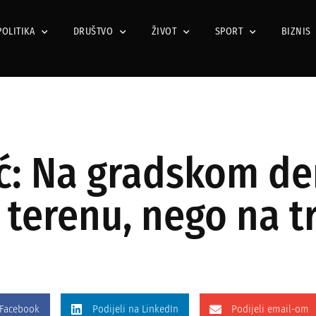
POLITIKA
DRUŠTVO
ŽIVOT
SPORT
BIZNIS
ć: Na gradskom der
a terenu, nego na 
 Facebook
Podijeli na LinkedIn
Podijeli email-om