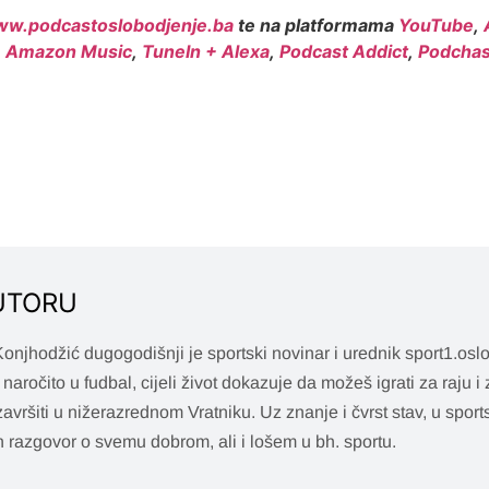
w.podcastoslobodjenje.ba
te na platformama
YouTube
,
,
Amazon Music
,
TuneIn + Alexa
,
Podcast Addict
,
Podchas
UTORU
onjhodžić dugogodišnji je sportski novinar i urednik sport1.oslo
, naročito u fudbal, cijeli život dokazuje da možeš igrati za raju i
avršiti u nižerazrednom Vratniku. Uz znanje i čvrst stav, u spo
n razgovor o svemu dobrom, ali i lošem u bh. sportu.