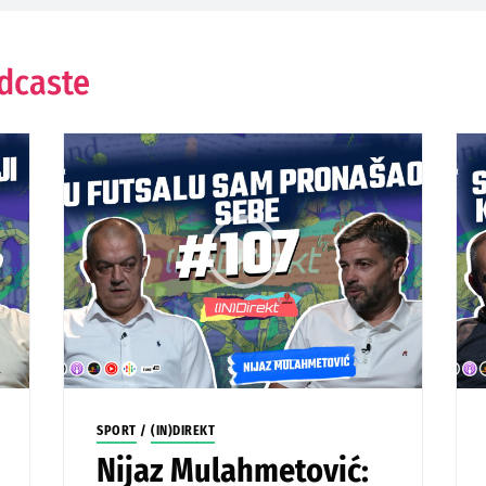
odcaste
SPORT
/
(IN)DIREKT
Nijaz Mulahmetović: