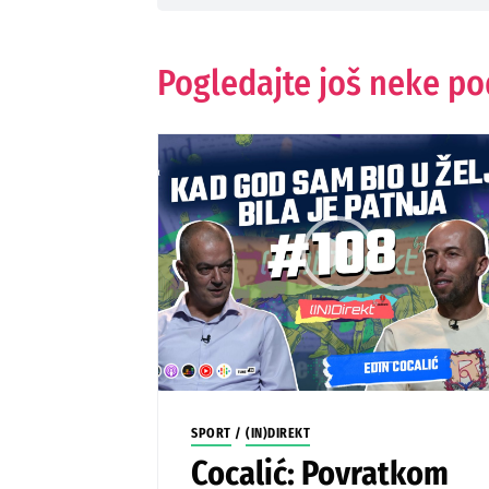
Pogledajte još neke p
SPORT
/
(IN)DIREKT
Cocalić: Povratkom