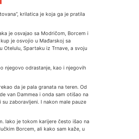
vana”, krilatica je koja ga je pratila
vaka je osvajao sa Modričom, Borcem i
i kup je osvojio u Mađarskoj sa
 Otelulu, Spartaku iz Trnave, a svoju
o njegovo odrastanje, kao i njegovih
ekao da je pala granata na teren. Od
aude van Dammea i onda sam otišao na
li su zaboravljeni. I nakon male pauze
. Iako je tokom karijere često išao na
jalučkim Borcem, ali kako sam kaže, u