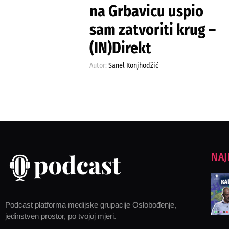
na Grbavicu uspio
sam zatvoriti krug –
(IN)Direkt
Autor:
Sanel Konjhodžić
NAJ
Podcast platforma medijske grupacije Oslobođenje,
jedinstven prostor, po tvojoj mjeri.