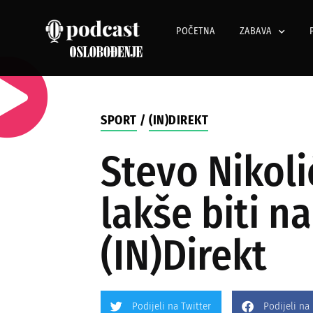
POČETNA
ZABAVA
SPORT
/
(IN)DIREKT
Stevo Nikoli
lakše biti n
(IN)Direkt
Podijeli na Twitter
Podijeli na