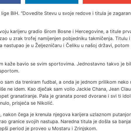
lige BiH. “Dovedite Stevu u svoje redove i titula je zagaranto
oju karijeru gradio širom Bosne i Hercegovine, a titule pr
zao u zrak trofej namijenjen pobjedniku takmičenja. Titulu 
astupao je u Željezničaru i Čeliku u našoj državi, potom u
am kaže bavio se svim sportovima. Jednostavno takvo je bil
i sportom.
 sam da treniram fudbal, a onda je jednom prilikom neko r
više ne idem. Kao dječak sam volio Jackie Chana, Jean Cl
pet granatiranje. Pala je granata pored dvorane i svi ti ido
nulo, prisjeća se Nikolić.
e, nakon čega je krenula njegova karijera uzlaznom putanjom
erao granice svojih nastupa. Naredna titula je došla sa ban
ljepši period je proveo u Mostaru i Zrinjskom.