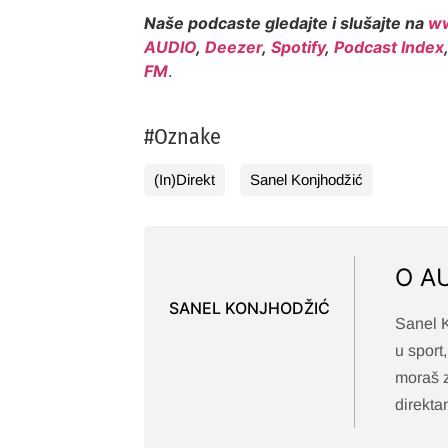
Naše podcaste gledajte i slušajte na
ww
AUDIO
,
Deezer
,
Spotify
,
Podcast Index
FM
.
#Oznake
(In)Direkt
Sanel Konjhodžić
O A
SANEL KONJHODŽIĆ
Sanel K
u sport
moraš z
direkta