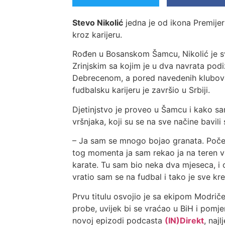
Stevo Nikolić
jedna je od ikona Premijer 
kroz karijeru.
Rođen u Bosanskom Šamcu, Nikolić je sv
Zrinjskim sa kojim je u dva navrata podi
Debrecenom, a pored navedenih klubova n
fudbalsku karijeru je završio u Srbiji.
Djetinjstvo je proveo u Šamcu i kako s
vršnjaka, koji su se na sve načine bavil
– Ja sam se mnogo bojao granata. Počeo
tog momenta ja sam rekao ja na teren 
karate. Tu sam bio neka dva mjeseca, i o
vratio sam se na fudbal i tako je sve kre
Prvu titulu osvojio je sa ekipom Modrič
probe, uvijek bi se vraćao u BiH i pomj
novoj epizodi podcasta
(IN)Direkt
, naj