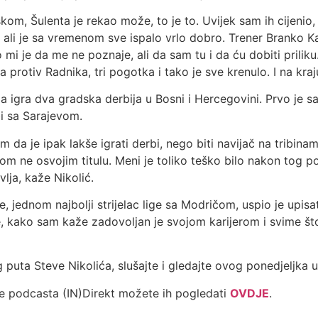
m, Šulenta je rekao može, to je to. Uvijek sam ih cijenio,
e, ali je sa vremenom sve ispalo vrlo dobro. Trener Branko 
kao mi je da me ne poznaje, ali da sam tu i da ću dobiti pr
protiv Radnika, tri pogotka i tako je sve krenulo. I na kraju 
u da igra dva gradska derbija u Bosni i Hercegovini. Prvo je 
bi sa Sarajevom.
 da je ipak lakše igrati derbi, nego biti navijač na tribinama
arom ne osvojim titulu. Meni je toliko teško bilo nakon tog 
lja, kaže Nikolić.
 jednom najbolji strijelac lige sa Modričom, uspio je upisat
 kako sam kaže zadovoljan je svojom karijerom i svime što
 puta Steve Nikolića, slušajte i gledajte ovog ponedjeljka 
de podcasta (IN)Direkt možete ih pogledati
OVDJE
.