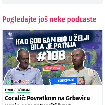
Pogledajte još neke podcaste
SPORT
/
(IN)DIREKT
Cocalić: Povratkom na Grbavicu