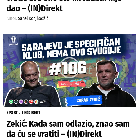
dao – (IN)Direkt
Autor:
Sanel Konjhodžić
SPORT
/
(IN)DIREKT
Zekić: Kada sam odlazio, znao sam
da ću se vratiti – (IN)Direkt