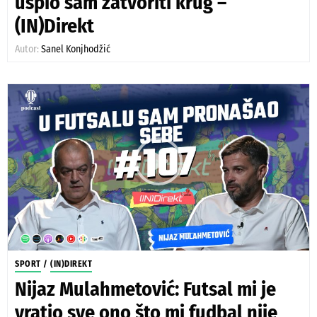
uspio sam zatvoriti krug –
(IN)Direkt
Autor:
Sanel Konjhodžić
SPORT
/
(IN)DIREKT
Nijaz Mulahmetović: Futsal mi je
vratio sve ono što mi fudbal nije