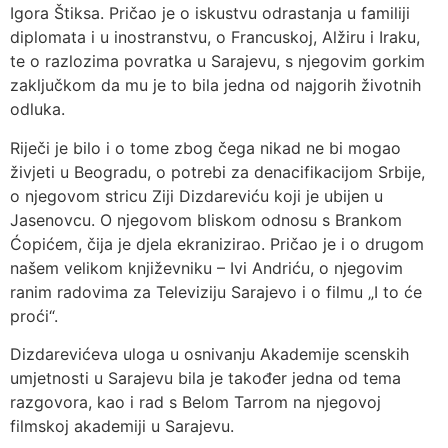
Igora Štiksa. Pričao je o iskustvu odrastanja u familiji
diplomata i u inostranstvu, o Francuskoj, Alžiru i Iraku,
te o razlozima povratka u Sarajevu, s njegovim gorkim
zaključkom da mu je to bila jedna od najgorih životnih
odluka.
Riječi je bilo i o tome zbog čega nikad ne bi mogao
živjeti u Beogradu, o potrebi za denacifikacijom Srbije,
o njegovom stricu Ziji Dizdareviću koji je ubijen u
Jasenovcu. O njegovom bliskom odnosu s Brankom
Ćopićem, čija je djela ekranizirao. Pričao je i o drugom
našem velikom književniku – Ivi Andriću, o njegovim
ranim radovima za Televiziju Sarajevo i o filmu „I to će
proći“.
Dizdarevićeva uloga u osnivanju Akademije scenskih
umjetnosti u Sarajevu bila je također jedna od tema
razgovora, kao i rad s Belom Tarrom na njegovoj
filmskoj akademiji u Sarajevu.