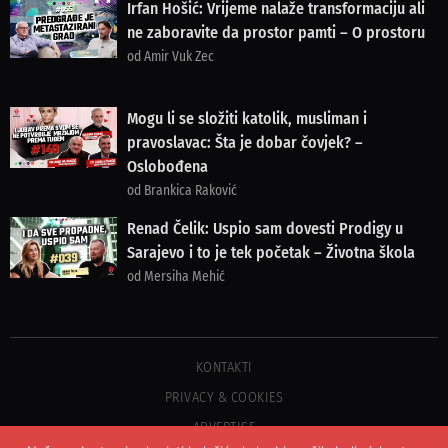
Irfan Hošić: Vrijeme nalaže transformaciju ali
ne zaboravite da prostor pamti – O prostoru
od Amir Vuk Zec
Mogu li se složiti katolik, musliman i
pravoslavac: Šta je dobar čovjek? –
Oslobođena
od Brankica Raković
Renad Čelik: Uspio sam dovesti Prodigy u
Sarajevo i to je tek početak – Životna škola
od Mersiha Mehić
KONTAKTI
PRIVACY & COOKIES
ADVERTISE