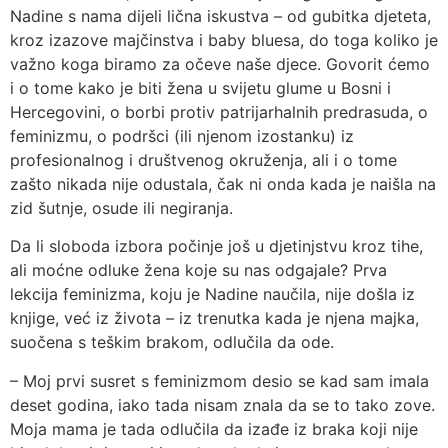
Nadine s nama dijeli lična iskustva – od gubitka djeteta,
kroz izazove majčinstva i baby bluesa, do toga koliko je
važno koga biramo za očeve naše djece. Govorit ćemo
i o tome kako je biti žena u svijetu glume u Bosni i
Hercegovini, o borbi protiv patrijarhalnih predrasuda, o
feminizmu, o podršci (ili njenom izostanku) iz
profesionalnog i društvenog okruženja, ali i o tome
zašto nikada nije odustala, čak ni onda kada je naišla na
zid šutnje, osude ili negiranja.
Da li sloboda izbora počinje još u djetinjstvu kroz tihe,
ali moćne odluke žena koje su nas odgajale? Prva
lekcija feminizma, koju je Nadine naučila, nije došla iz
knjige, već iz života – iz trenutka kada je njena majka,
suočena s teškim brakom, odlučila da ode.
– Moj prvi susret s feminizmom desio se kad sam imala
deset godina, iako tada nisam znala da se to tako zove.
Moja mama je tada odlučila da izađe iz braka koji nije