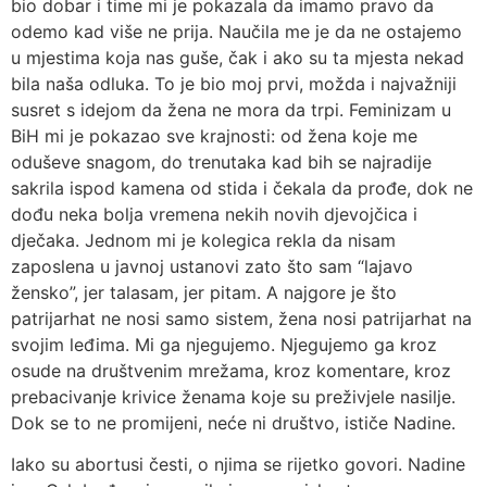
bio dobar i time mi je pokazala da imamo pravo da
odemo kad više ne prija. Naučila me je da ne ostajemo
u mjestima koja nas guše, čak i ako su ta mjesta nekad
bila naša odluka. To je bio moj prvi, možda i najvažniji
susret s idejom da žena ne mora da trpi. Feminizam u
BiH mi je pokazao sve krajnosti: od žena koje me
oduševe snagom, do trenutaka kad bih se najradije
sakrila ispod kamena od stida i čekala da prođe, dok ne
dođu neka bolja vremena nekih novih djevojčica i
dječaka. Jednom mi je kolegica rekla da nisam
zaposlena u javnoj ustanovi zato što sam “lajavo
žensko”, jer talasam, jer pitam. A najgore je što
patrijarhat ne nosi samo sistem, žena nosi patrijarhat na
svojim leđima. Mi ga njegujemo. Njegujemo ga kroz
osude na društvenim mrežama, kroz komentare, kroz
prebacivanje krivice ženama koje su preživjele nasilje.
Dok se to ne promijeni, neće ni društvo, ističe Nadine.
Iako su abortusi česti, o njima se rijetko govori. Nadine