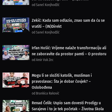
od Sanel Konjhodžić
Zekić: Kada sam odlazio, znao sam da ću se
vratiti – (IN)Direkt
od Sanel Konjhodžić
Irfan Hošić: Vrijeme nalaže transformaciju ali
ne zaboravite da prostor pamti – O prostoru
od Amir Vuk Zec
Mogu li se složiti katolik, musliman i
pravoslavac: Šta je dobar čovjek? –
Oslobođena
od Brankica Raković
Renad Čelik: Uspio sam dovesti Prodigy u
Sarajevo i to je tek početak – Životna škola