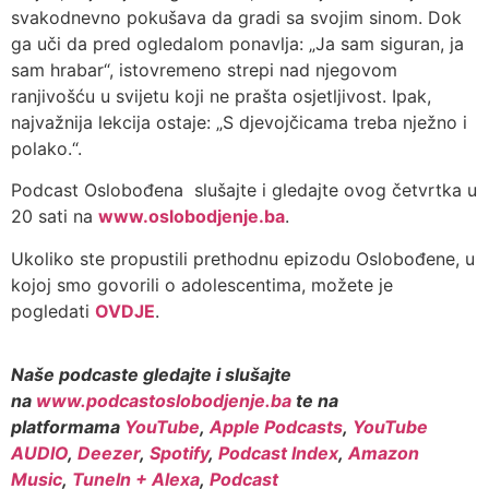
svakodnevno pokušava da gradi sa svojim sinom. Dok
ga uči da pred ogledalom ponavlja: „Ja sam siguran, ja
sam hrabar“, istovremeno strepi nad njegovom
ranjivošću u svijetu koji ne prašta osjetljivost. Ipak,
najvažnija lekcija ostaje: „S djevojčicama treba nježno i
polako.“.
Podcast Oslobođena slušajte i gledajte ovog četvrtka u
20 sati na
www.oslobodjenje.ba
.
Ukoliko ste propustili prethodnu epizodu Oslobođene, u
kojoj smo govorili o adolescentima, možete je
pogledati
OVDJE
.
Naše podcaste gledajte i slušajte
na
www.podcastoslobodjenje.ba
te na
platformama
YouTube
,
Apple Podcasts
,
YouTube
AUDIO
,
Deezer
,
Spotify
,
Podcast Index
,
Amazon
Music
,
TuneIn + Alexa
,
Podcast