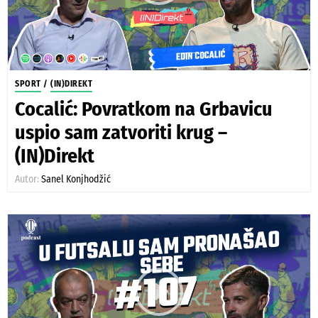
SPORT
/
(IN)DIREKT
Cocalić: Povratkom na Grbavicu
uspio sam zatvoriti krug –
(IN)Direkt
Autor:
Sanel Konjhodžić