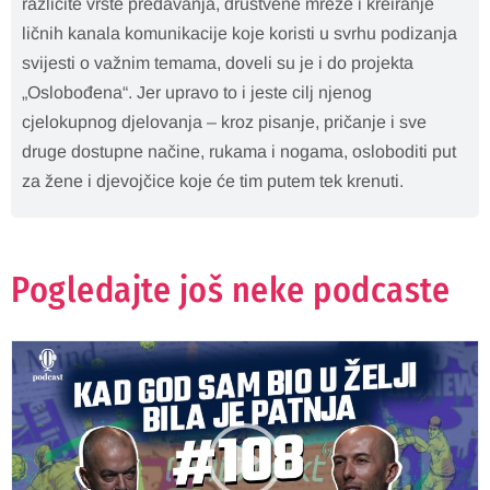
različite vrste predavanja, društvene mreže i kreiranje
ličnih kanala komunikacije koje koristi u svrhu podizanja
svijesti o važnim temama, doveli su je i do projekta
„Oslobođena“. Jer upravo to i jeste cilj njenog
cjelokupnog djelovanja – kroz pisanje, pričanje i sve
druge dostupne načine, rukama i nogama, osloboditi put
za žene i djevojčice koje će tim putem tek krenuti.
Pogledajte još neke podcaste