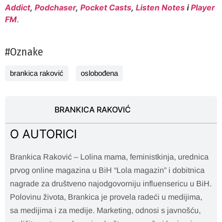
Addict
,
Podchaser
,
Pocket Casts
,
Listen Notes
i
Player
FM
.
#Oznake
brankica raković
oslobođena
BRANKICA RAKOVIĆ
O AUTORICI
Brankica Raković – Lolina mama, feministkinja, urednica
prvog online magazina u BiH “Lola magazin” i dobitnica
nagrade za društveno najodgovorniju influensericu u BiH.
Polovinu života, Brankica je provela radeći u medijima,
sa medijima i za medije. Marketing, odnosi s javnošću,