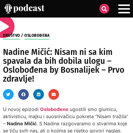
DRUŠTVO
/
OSLOBOĐENA
Nadine Mičić: Nisam ni sa kim
spavala da bih dobila ulogu –
Oslobođena by Bosnalijek – Prvo
zdravlje!
U novoj epizodi
Oslobođene
ugostili smo glumicu,
aktivisticu, majku i suosnivačicu pokreta “Nisam tražila”
–
Nadine Mičić
. S Nadine razgovaramo o stvarima koje
se tiču svih nas, ali o kojima se rijetko govori naglas.