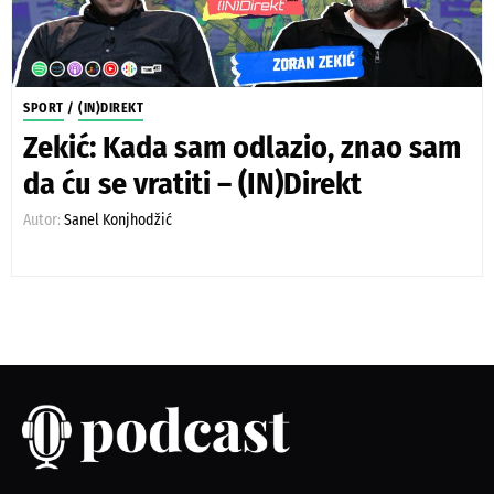
SPORT
/
(IN)DIREKT
Zekić: Kada sam odlazio, znao sam
da ću se vratiti – (IN)Direkt
Autor:
Sanel Konjhodžić