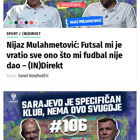
SPORT
/
(IN)DIREKT
Nijaz Mulahmetović: Futsal mi je
vratio sve ono što mi fudbal nije
dao – (IN)Direkt
Autor:
Sanel Konjhodžić