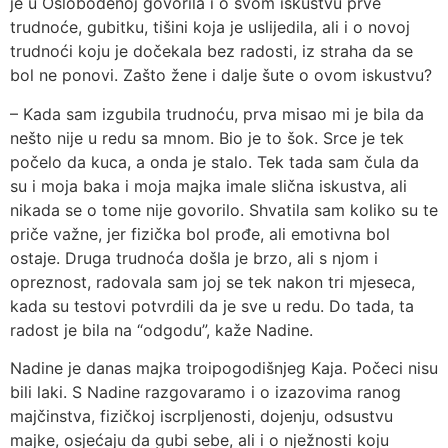
je u Oslobođenoj govorila i o svom iskustvu prve
trudnoće, gubitku, tišini koja je uslijedila, ali i o novoj
trudnoći koju je dočekala bez radosti, iz straha da se
bol ne ponovi. Zašto žene i dalje šute o ovom iskustvu?
– Kada sam izgubila trudnoću, prva misao mi je bila da
nešto nije u redu sa mnom. Bio je to šok. Srce je tek
počelo da kuca, a onda je stalo. Tek tada sam čula da
su i moja baka i moja majka imale slična iskustva, ali
nikada se o tome nije govorilo. Shvatila sam koliko su te
priče važne, jer fizička bol prođe, ali emotivna bol
ostaje. Druga trudnoća došla je brzo, ali s njom i
opreznost, radovala sam joj se tek nakon tri mjeseca,
kada su testovi potvrdili da je sve u redu. Do tada, ta
radost je bila na “odgodu”, kaže Nadine.
Nadine je danas majka troipogodišnjeg Kaja. Počeci nisu
bili laki. S Nadine razgovaramo i o izazovima ranog
majčinstva, fizičkoj iscrpljenosti, dojenju, odsustvu
majke, osjećaju da gubi sebe, ali i o nježnosti koju