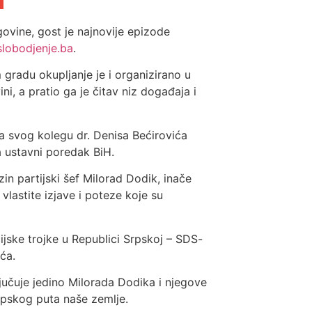
vine, gost je najnovije epizode
lobodjenje.ba
.
radu okupljanje je i organizirano u
i, a pratio ga je čitav niz događaja i
ila svog kolegu dr. Denisa Bećirovića
 ustavni poredak BiH.
zin partijski šef Milorad Dodik, inače
lastite izjave i poteze koje su
ijske trojke u Republici Srpskoj – SDS-
ića.
jučuje jedino Milorada Dodika i njegove
vropskog puta naše zemlje.