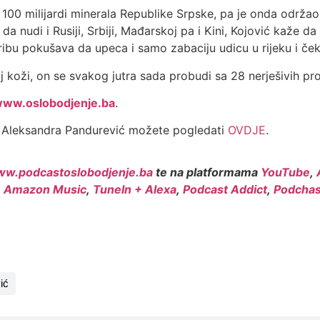
100 milijardi minerala Republike Srpske, pa je onda održao
o da nudi i Rusiji, Srbiji, Mađarskoj pa i Kini, Kojović kaže
ibu pokušava da upeca i samo zabaciju udicu u rijeku i ček
oj koži, on se svakog jutra sada probudi sa 28 nerješivih pr
ww.oslobodjenje.ba
.
a Aleksandra Pandurević možete pogledati
OVDJE
.
w.podcastoslobodjenje.ba
te na platformama
YouTube
,
,
Amazon Music
,
TuneIn + Alexa
,
Podcast Addict
,
Podchas
ić