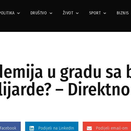
POLITIKA
DRUŠTVO
ŽIVOT
SPORT
BIZNIS
idemija u gradu sa
ijarde? – Direktno
 Facebook
Podijeli na LinkedIn
Podijeli email-om