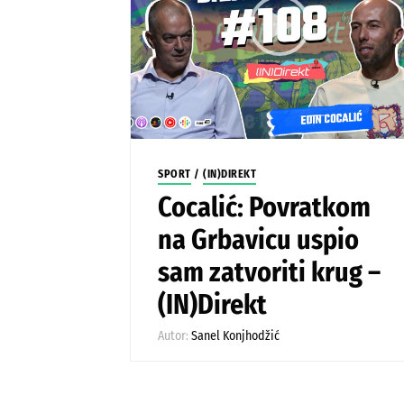
SPORT
/
(IN)DIREKT
Cocalić: Povratkom
na Grbavicu uspio
sam zatvoriti krug –
(IN)Direkt
Autor:
Sanel Konjhodžić