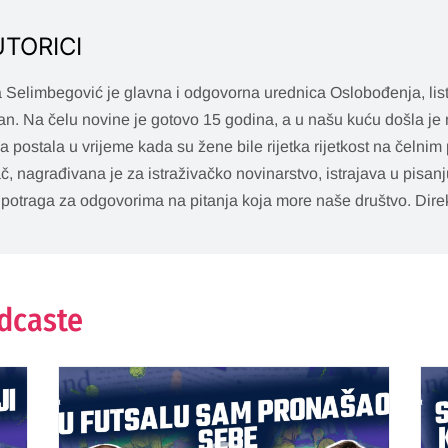
UTORICI
 Selimbegović je glavna i odgovorna urednica Oslobođenja, list
n. Na čelu novine je gotovo 15 godina, a u našu kuću došla je 
a postala u vrijeme kada su žene bile rijetka rijetkost na čelnim 
ač, nagrađivana je za istraživačko novinarstvo, istrajava u pisan
 potraga za odgovorima na pitanja koja more naše društvo. Dire
odcaste