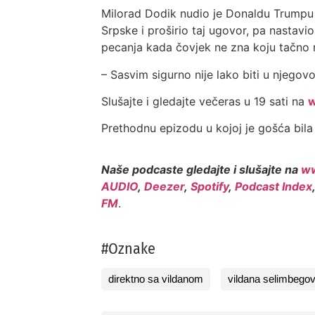
Milorad Dodik nudio je Donaldu Trumpu 
Srpske i proširio taj ugovor, pa nastavi
pecanja kada čovjek ne zna koju tačno r
– Sasvim sigurno nije lako biti u njegov
Slušajte i gledajte večeras u 19 sati na
w
Prethodnu epizodu u kojoj je gošća bil
Naše podcaste gledajte i slušajte na
ww
AUDIO
,
Deezer
,
Spotify
,
Podcast Index
FM
.
#Oznake
direktno sa vildanom
vildana selimbegov