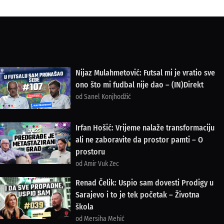
Nijaz Mulahmetović: Futsal mi je vratio sve
ono što mi fudbal nije dao – (IN)Direkt
od Sanel Konjhodžić
Irfan Hošić: Vrijeme nalaže transformaciju
ali ne zaboravite da prostor pamti – O
prostoru
od Amir Vuk Zec
Renad Čelik: Uspio sam dovesti Prodigy u
Sarajevo i to je tek početak – Životna
škola
od Mersiha Mehić