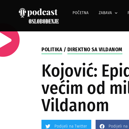
POČETNA
ZABAVA
POLITIKA
/
DIREKTNO SA VILDANOM
Kojović: Ep
većim od mil
Vildanom
Podijeli na Twitter
Podijeli na