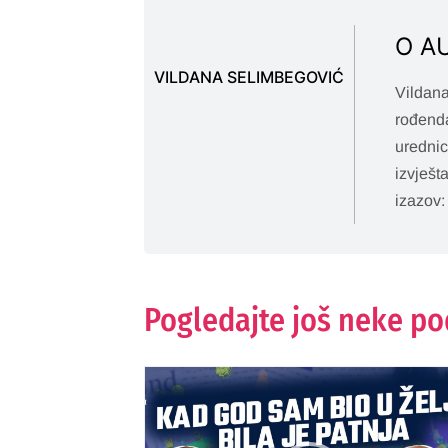
O A
VILDANA SELIMBEGOVIĆ
Vildana
rođenda
urednic
izvješt
izazov:
Pogledajte još neke p