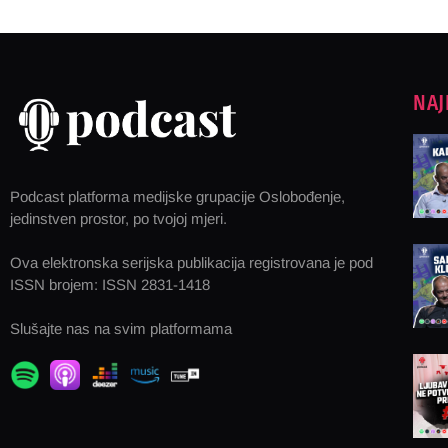
NAJ
Podcast platforma medijske grupacije Oslobođenje,
jedinstven prostor, po tvojoj mjeri.
Ova elektronska serijska publikacija registrovana je pod
ISSN brojem: ISSN 2831-1418
Slušajte nas na svim platformama