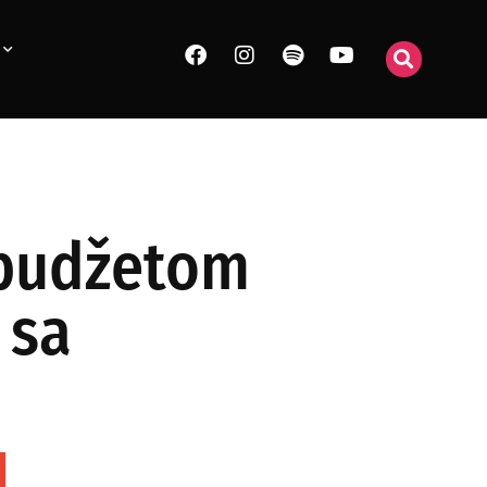
 budžetom
 sa