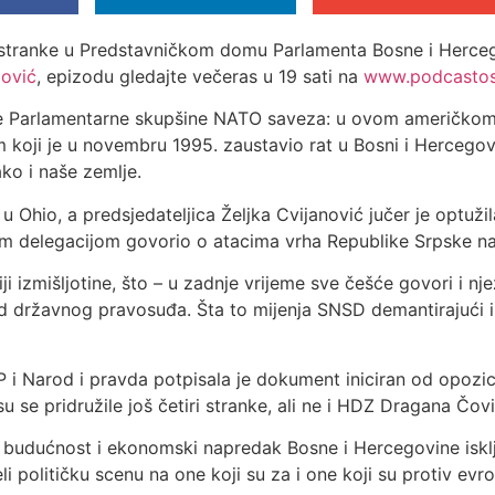
 stranke u Predstavničkom domu Parlamenta Bosne i Hercego
gović
, epizodu gledajte večeras u 19 sati na
www.podcastos
e Parlamentarne skupšine NATO saveza: u ovom američkom g
koji je u novembru 1995. zaustavio rat u Bosni i Hercegovin
ako i naše zemlje.
 u Ohio, a predsjedateljica Željka Cvijanović jučer je optuž
om delegacijom govorio o atacima vrha Republike Srpske na
 izmišljotine, što – u zadnje vrijeme sve češće govori i nje
d državnog pravosuđa. Šta to mijenja SNSD demantirajući i v
P i Narod i pravda potpisala je dokument iniciran od opozic
u se pridružile još četiri stranke, ali ne i HDZ Dragana Čov
ku budućnost i ekonomski napredak Bosne i Hercegovine iskl
eli političku scenu na one koji su za i one koji su protiv e