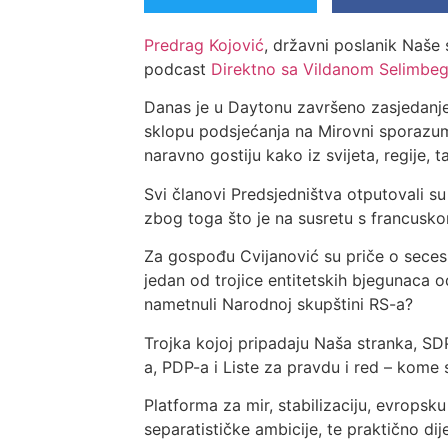
Predrag Kojović
, državni poslanik Naše
podcast
Direktno sa Vildanom Selimbe
Danas je u Daytonu završeno zasjedanj
sklopu podsjećanja na Mirovni sporazum 
naravno gostiju kako iz svijeta, regije, t
Svi članovi Predsjedništva otputovali su
zbog toga što je na susretu s francusk
Za gospođu Cvijanović su priče o secesiji
jedan od trojice entitetskih bjegunaca o
nametnuli Narodnoj skupštini RS-a?
Trojka kojoj pripadaju Naša stranka, SD
a, PDP-a i Liste za pravdu i red – kome s
Platforma za mir, stabilizaciju, evrops
separatističke ambicije, te praktično dij