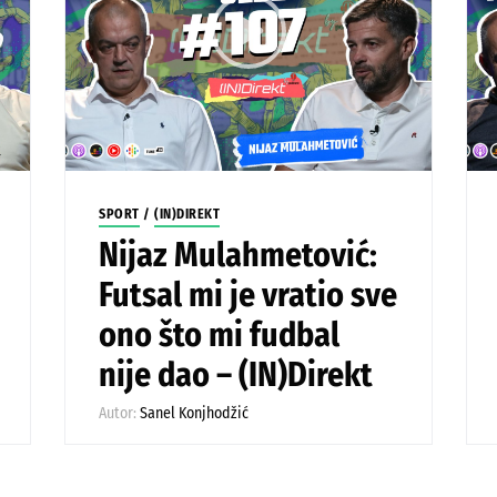
SPORT
/
(IN)DIREKT
Nijaz Mulahmetović:
Futsal mi je vratio sve
ono što mi fudbal
nije dao – (IN)Direkt
Autor:
Sanel Konjhodžić