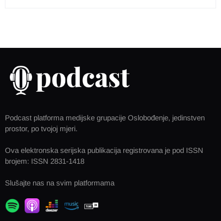
Podcast platforma medijske grupacije Oslobođenje, jedinstven
prostor, po tvojoj mjeri.
Ova elektronska serijska publikacija registrovana je pod ISSN
brojem: ISSN 2831-1418
Slušajte nas na svim platformama