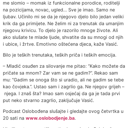
me slomio – momak iz funkcionalne porodice, roditelji
na pozicijama, novac, ugled… Sve je imao. Samo ne
ljubav. Učinilo mi se da je njegovo djelo bilo jedan veliki
krik da ga primijete. Ne želim ni za trenutak da umanjim
njegovu krivicu. To djelo je razorilo mnoge živote. Ali
ako slušate te mlade ljude, shvatite da su mnogi od njih
i ubice, i žrtve. Emotivno oštećena djeca, kaže Vasić.
Bilo je teških trenutaka, teških priča i teških emocija.
– Mladić osuđen za silovanje me pitao: “Kako možete da
pričate sa mnom? Zar vam se ne gadim?”. Rekao sam
mu: “Gadim se onoga što si uradio, ali ne gadim se tebe
kao čovjeka.”. Ustao sam i zagrlio ga. Ne njegov grijeh –
njega. I znaš šta? Imao sam osjećaj da ga je tada prvi
put neko stvarno zagrlio, zaključuje Vasić.
Podcast Oslobođena slušajte i gledajte ovog četvrtka u
20 sati na
www.oslobodjenje.ba
.