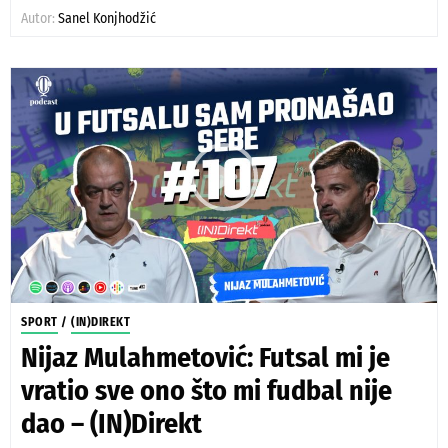
Autor:
Sanel Konjhodžić
SPORT
/
(IN)DIREKT
Nijaz Mulahmetović: Futsal mi je
vratio sve ono što mi fudbal nije
dao – (IN)Direkt