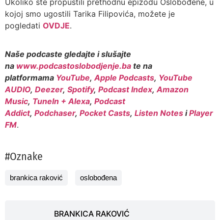
Ukoliko ste propustili prethodnu epizodu Oslobođene, u
kojoj smo ugostili Tarika Filipovića, možete je
pogledati
OVDJE
.
Naše podcaste gledajte i slušajte
na
www.podcastoslobodjenje.ba
te na
platformama
YouTube
,
Apple Podcasts
,
YouTube
AUDIO
,
Deezer
,
Spotify
,
Podcast Index
,
Amazon
Music
,
TuneIn + Alexa
,
Podcast
Addict
,
Podchaser
,
Pocket Casts
,
Listen Notes
i
Player
FM
.
#Oznake
brankica raković
oslobođena
BRANKICA RAKOVIĆ