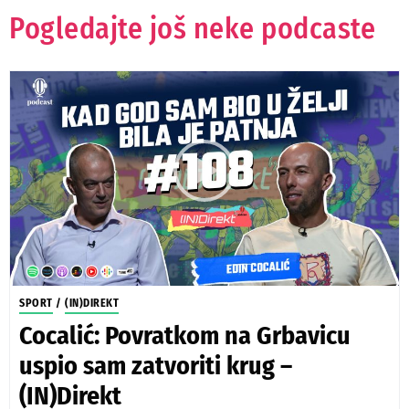
Pogledajte još neke podcaste
SPORT
/
(IN)DIREKT
Cocalić: Povratkom na Grbavicu
uspio sam zatvoriti krug –
(IN)Direkt