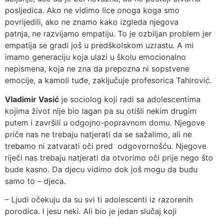
posljedica. Ako ne vidimo lice onoga koga smo
povrijedili, ako ne znamo kako izgleda njegova
patnja, ne razvijamo empatiju. To je ozbiljan problem jer
empatija se gradi još u predškolskom uzrastu. A mi
imamo generaciju koja ulazi u školu emocionalno
nepismena, koja ne zna da prepozna ni sopstvene
emocije, a kamoli tuđe, zaključuje profesorica Tahirović.
Vladimir Vasić
je sociolog koji radi sa adolescentima
kojima život nije bio lagan pa su otišli nekim drugim
putem i završili u odgojno-popravnom domu. Njegove
priče nas ne trebaju natjerati da se sažalimo, ali ne
trebamo ni zatvarati oči pred odgovornošću. Njegove
riječi nas trebaju natjerati da otvorimo oči prije nego što
bude kasno. Da djecu vidimo dok još mogu da budu
samo to – djeca.
– Ljudi očekuju da su svi ti adolescenti iz razorenih
porodica. I jesu neki. Ali bio je jedan slučaj koji