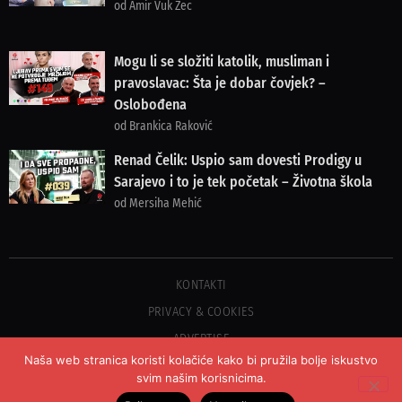
od Amir Vuk Zec
Mogu li se složiti katolik, musliman i
pravoslavac: Šta je dobar čovjek? –
Oslobođena
od Brankica Raković
Renad Čelik: Uspio sam dovesti Prodigy u
Sarajevo i to je tek početak – Životna škola
od Mersiha Mehić
KONTAKTI
PRIVACY & COOKIES
ADVERTISE
Naša web stranica koristi kolačiće kako bi pružila bolje iskustvo
svim našim korisnicima.
©2023 COPYRIGHT OSLOBOĐENJE - SVA PRAVA PRIDRŽANA