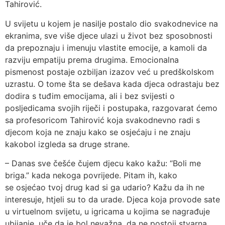
Tahirović.
U svijetu u kojem je nasilje postalo dio svakodnevice na
ekranima, sve više djece ulazi u život bez sposobnosti
da prepoznaju i imenuju vlastite emocije, a kamoli da
razviju empatiju prema drugima. Emocionalna
pismenost postaje ozbiljan izazov već u predškolskom
uzrastu. O tome šta se dešava kada djeca odrastaju bez
dodira s tuđim emocijama, ali i bez svijesti o
posljedicama svojih riječi i postupaka, razgovarat ćemo
sa profesoricom Tahirović koja svakodnevno radi s
djecom koja ne znaju kako se osjećaju i ne znaju
kakobol izgleda sa druge strane.
– Danas sve češće čujem djecu kako kažu: “Boli me
briga.” kada nekoga povrijede. Pitam ih, kako
se osjećao tvoj drug kad si ga udario? Kažu da ih ne
interesuje, htjeli su to da urade. Djeca koja provode sate
u virtuelnom svijetu, u igricama u kojima se nagrađuje
ubijanje, uče da je bol nevažna, da ne postoji stvarna