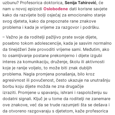
uzbunu? Profesorica doktorica,
Senija Tahirović
, će
nam u novoj epizodi
Oslobođene
dati korisne savjete
kako da razvijete bolji osjećaj za emocionalno stanje
svog djeteta, kako da prepoznate rane znakove
problema i kada je vrijeme za razgovor i podršku.
– Važno je da roditelji pažljivo prate svoje dijete,
posebno tokom adolescencije, kada je sasvim normalno
da tinejdžeri žele provoditi vrijeme sami. Međutim, ako
to osamljivanje postane prekomjerno i dijete izgubi
interes za komunikaciju, druženje, školu ili aktivnosti
koje je ranije voljelo, to može biti znak dubljih
problema. Nagla promjena ponašanja, bilo kroz
agresivnost ili povučenost, često ukazuje na unutrašnju
borbu koju dijete možda ne zna drugačije
izraziti. Promjene u spavanju, ishrani i raspoloženju su
dodatni signali. Ključ je u tome da roditelji ne zanemare
ove znakove, već da se trude razumjeti šta se dešava i
da otvoreno razgovaraju s djetetom, kaže profesorica