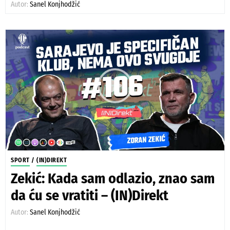
Autor:
Sanel Konjhodžić
SPORT
/
(IN)DIREKT
Zekić: Kada sam odlazio, znao sam
da ću se vratiti – (IN)Direkt
Autor:
Sanel Konjhodžić