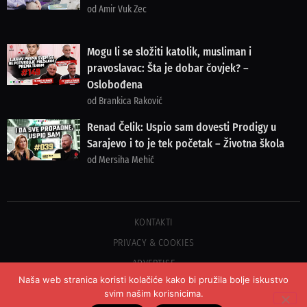
od Amir Vuk Zec
Mogu li se složiti katolik, musliman i
pravoslavac: Šta je dobar čovjek? –
Oslobođena
od Brankica Raković
Renad Čelik: Uspio sam dovesti Prodigy u
Sarajevo i to je tek početak – Životna škola
od Mersiha Mehić
KONTAKTI
PRIVACY & COOKIES
ADVERTISE
Naša web stranica koristi kolačiće kako bi pružila bolje iskustvo
svim našim korisnicima.
©2023 COPYRIGHT OSLOBOĐENJE - SVA PRAVA PRIDRŽANA