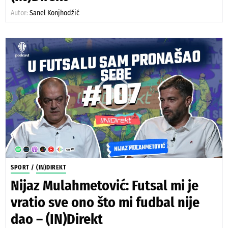
Autor:
Sanel Konjhodžić
SPORT
/
(IN)DIREKT
Nijaz Mulahmetović: Futsal mi je
vratio sve ono što mi fudbal nije
dao – (IN)Direkt