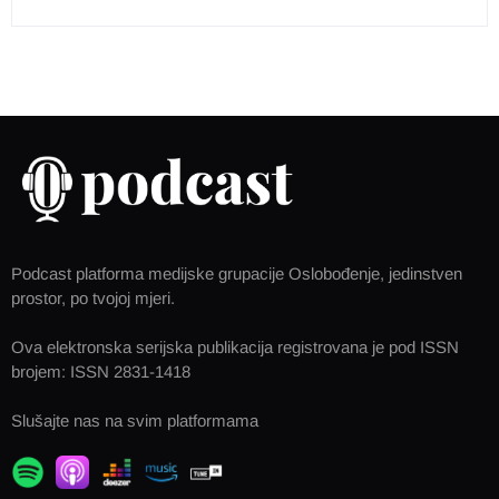
Podcast platforma medijske grupacije Oslobođenje, jedinstven
prostor, po tvojoj mjeri.
Ova elektronska serijska publikacija registrovana je pod ISSN
brojem: ISSN 2831-1418
Slušajte nas na svim platformama