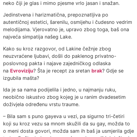
neko čiji je glas i mimo pjesme vrlo jasan i snažan.
Jedinstvena i harizmatična, prepoznatljiva po
autentičnoj estetici, šarenilu, osmijehu i čudesno vedrim
melodijama. Vjerovatno je, upravo zbog toga, baš ona
najveća simpatija našeg Lake.
Kako su kroz razgovor, od Lakine čežnje zbog
neuzvraćene ljubavi, došli do paklenog privatno-
poslovnog pakta i najave zajedničkog odlaska
na
Evroviziju
? Šta je recept za sretan
brak
? Gdje se
izgubila mašta?
Ida je sa nama podijelila i jedno, u najmanju ruku,
neobično iskustvo zbog kojeg je u ranim dvadesetim
doživjela određenu vrstu traume.
– Bila sam s puno gayeva u vezi, pa sigurno tri-četiri
koji su kroz vezu sa mnom skužili da su gay, možda to
o meni dosta govori, možda sam ih baš ja usmjerila gdje