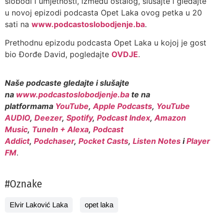
slobodi i umjetnosti, između ostalog, slušajte i gledajte
u novoj epizodi podcasta Opet Laka ovog petka u 20
sati na
www.podcastoslobodjenje.ba
.
Prethodnu epizodu podcasta Opet Laka u kojoj je gost
bio Đorđe David, pogledajte
OVDJE
.
Naše podcaste gledajte i slušajte
na
www.podcastoslobodjenje.ba
te na
platformama
YouTube
,
Apple Podcasts
,
YouTube
AUDIO
,
Deezer
,
Spotify
,
Podcast Index
,
Amazon
Music
,
TuneIn + Alexa
,
Podcast
Addict
,
Podchaser
,
Pocket Casts
,
Listen Notes
i
Player
FM
.
#Oznake
Elvir Laković Laka
opet laka