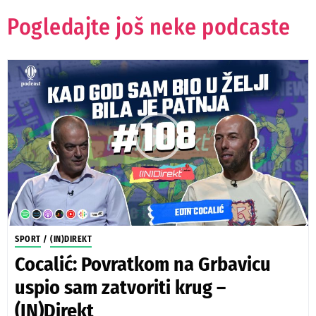
Pogledajte još neke podcaste
SPORT
/
(IN)DIREKT
Cocalić: Povratkom na Grbavicu
uspio sam zatvoriti krug –
(IN)Direkt