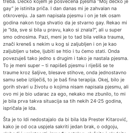
treba. Dečko kojem je posvećena pjesma “Moj dečko je
gay” je istinita priča. I dan danas mi je zahvalan na
otkrovenju. Ja sam napisala pjesmu i on je tek osam
godina nakon toga shvatio da je stvarno gay. Rekao mi
je “Ida, sve si bila u pravu, kako si znala?”, ali u super
smo odnosima. Pazi, meni je to tad bila velika trauma,
znači kreneš s nekim u kog si zaljubljen i on je kao
zaljubljen u tebe, ljubiti se htio i tu ćemo stati. Onda
povezuješ tako jedno s drugim i tako je nastala pjesma.
To je meni super – ti napišeš pjesmu i riješiš se te
traume kroz šaljive, blesave stihove, onda jednostavno
samu sebe izliječiš, to je baš fina terapija. Okej, bilo je
gorih stvari u životu o kojima nisam napisala pjesmu, ali
ovo mi je bio udarac za ego, nekako me zbunilo, to mi
je bila prva takva situacija sa tih nekih 24-25 godina,
ispričala je Ida.
Šta je to Idi nedostajalo da bi bila Ida Prester Kitarović,
kako je od oca uspjela sakriti jedan brak, o odgoju,