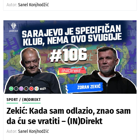
Autor:
Sanel Konjhodžić
SPORT
/
(IN)DIREKT
Zekić: Kada sam odlazio, znao sam
da ću se vratiti – (IN)Direkt
Autor:
Sanel Konjhodžić