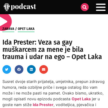
ZABAVA
/
OPET LAKA
Ida Prester: Veza sa gay
muškarcem za mene je bila
trauma i udar na ego – Opet Laka
Susret dvoje starih prijatelja, umjetnika, prepun zdravog
humora, reda ozbiljne priče i svega ostalog što vam
može i ne može pasti na pamet. Ovako bismo, ukratko,
mogli opisati novu epizodu podcasta
Opet Laka
jer u
goste nam stiže
Ida Prester
, voditeljica, pjevačica i