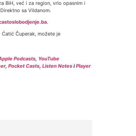
a BiH, već i za region, vrlo opasnim i
 Direktno sa Vildanom.
astoslobodjenje.ba
.
d Ćatić Čuperak, možete je
Apple Podcasts
,
YouTube
er
,
Pocket Casts
,
Listen Notes
i
Player