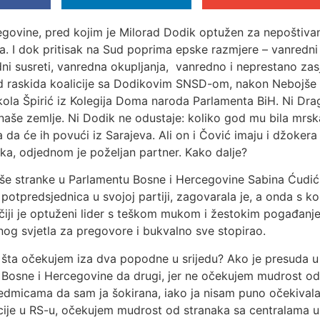
ovine, pred kojim je Milorad Dodik optužen za nepoštivan
 I dok pritisak na Sud poprima epske razmjere – vanredni
dni susreti, vanredna okupljanja, vanredno i neprestano za
d raskida koalicije sa Dodikovim SNSD-om, nakon Nebojše 
ikola Špirić iz Kolegija Doma naroda Parlamenta BiH. Ni Dra
še zemlje. Ni Dodik ne odustaje: koliko god mu bila mrska
a da će ih povući iz Sarajeva. Ali on i Čović imaju i džoker
rska, odjednom je poželjan partner. Kako dalje?
 stranke u Parlamentu Bosne i Hercegovine Sabina Ćudić, n
potpredsjednica u svojoj partiji, zagovarala je, a onda s ko
 čiji je optuženi lider s teškom mukom i žestokim pogađan
og svjetla za pregovore i bukvalno sve stopirao.
ali šta očekujem iza dva popodne u srijedu? Ako je presuda 
 Bosne i Hercegovine da drugi, jer ne očekujem mudrost od
sedmicama da sam ja šokirana, iako ja nisam puno očekival
ije u RS-u, očekujem mudrost od stranaka sa centralama u F