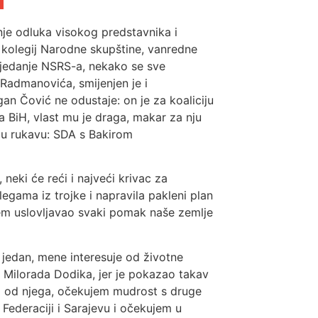
je odluka visokog predstavnika i
 kolegij Narodne skupštine, vanredne
sjedanje NSRS-a, nekako se sve
Radmanovića, smijenjen je i
gan Čović ne odustaje: on je za koaliciju
 BiH, vlast mu je draga, makar za nju
a u rukavu: SDA s Bakirom
eki će reći i najveći krivac za
legama iz trojke i napravila pakleni plan
jem uslovljavao svaki pomak naše zemlje
u jedan, mene interesuje od životne
 Milorada Dodika, jer je pokazao takav
a od njega, očekujem mudrost s druge
ederaciji i Sarajevu i očekujem u