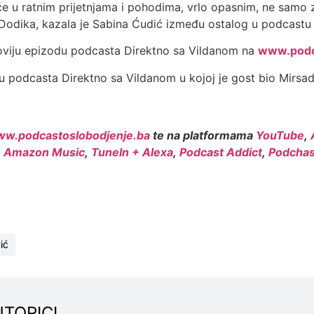
će u ratnim prijetnjama i pohodima, vrlo opasnim, ne samo z
da Dodika, kazala je Sabina Ćudić između ostalog u podcastu
jnoviju epizodu podcasta Direktno sa Vildanom na
www.podc
du podcasta Direktno sa Vildanom u kojoj je gost bio Mirsa
w.podcastoslobodjenje.ba
te na platformama
YouTube
,
,
Amazon Music
,
TuneIn + Alexa
,
Podcast Addict
,
Podchas
ić
UTORICI