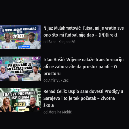
Nijaz Mulahmetović: Futsal mi je vratio sve
ono što mi fudbal nije dao – (IN)Direkt
od Sanel Konjhodžić
Irfan Hošić: Vrijeme nalaže transformaciju
ali ne zaboravite da prostor pamti – O
prostoru
od Amir Vuk Zec
Renad Čelik: Uspio sam dovesti Prodigy u
Sarajevo i to je tek početak – Životna
škola
od Mersiha Mehić