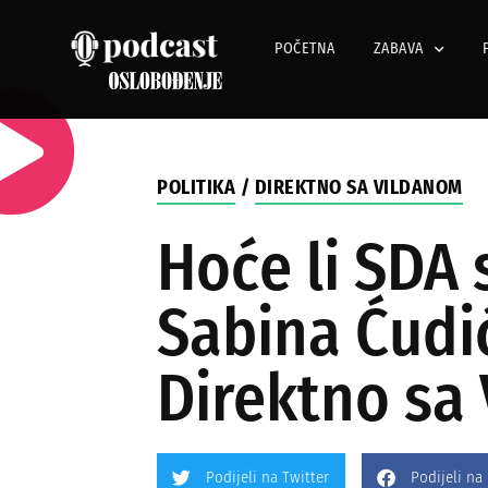
POČETNA
ZABAVA
POLITIKA
/
DIREKTNO SA VILDANOM
Hoće li SDA 
Sabina Ćudić
Direktno sa
Podijeli na Twitter
Podijeli na