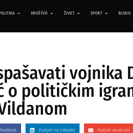
POLITIKA
DRUŠTVO
ŽIVOT
SPORT
BIZNIS
spašavati vojnika 
 o političkim igra
 Vildanom
 Facebook
Podijeli na LinkedIn
Podijeli email-om