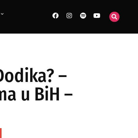
Dodika? –
ma u BiH –