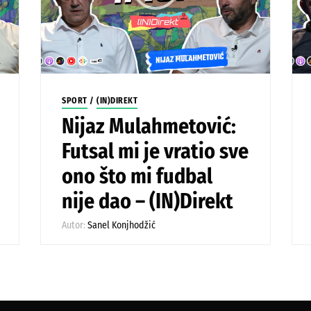
SPORT
/
(IN)DIREKT
Nijaz Mulahmetović:
Futsal mi je vratio sve
ono što mi fudbal
nije dao – (IN)Direkt
Autor:
Sanel Konjhodžić