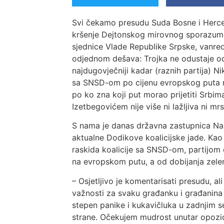
Svi čekamo presudu Suda Bosne i Herceg
kršenje Dejtonskog mirovnog sporazuma.
sjednice Vlade Republike Srpske, vanre
odjednom dešava: Trojka ne odustaje o
najdugovječniji kadar (raznih partija) N
sa SNSD-om po cijenu evropskog puta na
po ko zna koji put morao prijetiti Srbim
Izetbegovićem nije više ni lažljiva ni m
S nama je danas državna zastupnica Naše
aktualne Dodikove koalicijske jade. Kao 
raskida koalicije sa SNSD-om, partijom
na evropskom putu, a od dobijanja zelen
– Osjetljivo je komentarisati presudu, 
važnosti za svaku građanku i građanina
stepen panike i kukavičluka u zadnjim 
strane. Očekujem mudrost unutar opozic