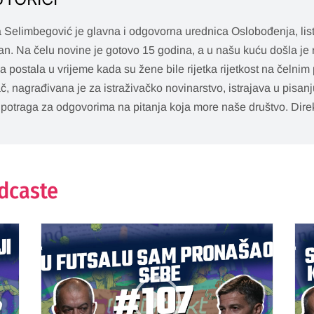
 Selimbegović je glavna i odgovorna urednica Oslobođenja, list
n. Na čelu novine je gotovo 15 godina, a u našu kuću došla je 
a postala u vrijeme kada su žene bile rijetka rijetkost na čelnim 
ač, nagrađivana je za istraživačko novinarstvo, istrajava u pisan
 potraga za odgovorima na pitanja koja more naše društvo. Dire
odcaste