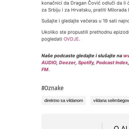
konačnici da Dragan Čović odluči da li 
za Srbiju i za Hrvatsku, pratiti Milora
Sušajte i gledajte večeras u 19 sati na
Ukoliko ste propustili prethodnu epizo
pogledati
OVDJE
.
Naše podcaste gledajte i slušajte na
ww
AUDIO
,
Deezer
,
Spotify
,
Podcast Index
FM
.
#Oznake
direktno sa vildanom
vildana selimbegov
O A