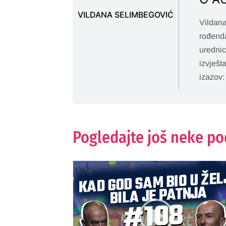
VILDANA SELIMBEGOVIĆ
Vildana
rođenda
urednic
izvješt
izazov:
Pogledajte još neke p