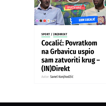
SPORT
/
(IN)DIREKT
Cocalić: Povratkom
na Grbavicu uspio
sam zatvoriti krug –
(IN)Direkt
Autor:
Sanel Konjhodžić