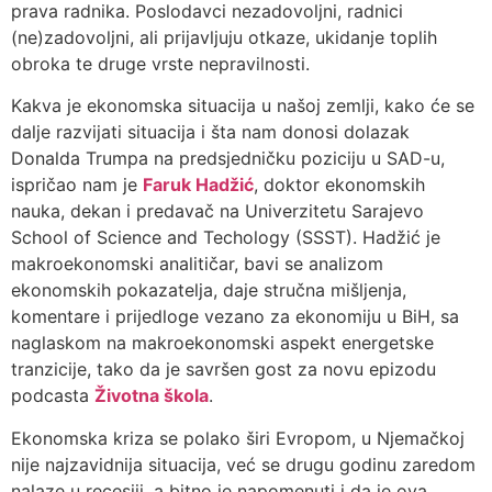
prava radnika. Poslodavci nezadovoljni, radnici
(ne)zadovoljni, ali prijavljuju otkaze, ukidanje toplih
obroka te druge vrste nepravilnosti.
Kakva je ekonomska situacija u našoj zemlji, kako će se
dalje razvijati situacija i šta nam donosi dolazak
Donalda Trumpa na predsjedničku poziciju u SAD-u,
ispričao nam je
Faruk Hadžić
, doktor ekonomskih
nauka, dekan i predavač na Univerzitetu Sarajevo
School of Science and Techology (SSST). Hadžić je
makroekonomski analitičar, bavi se analizom
ekonomskih pokazatelja, daje stručna mišljenja,
komentare i prijedloge vezano za ekonomiju u BiH, sa
naglaskom na makroekonomski aspekt energetske
tranzicije, tako da je savršen gost za novu epizodu
podcasta
Životna škola
.
Ekonomska kriza se polako širi Evropom, u Njemačkoj
nije najzavidnija situacija, već se drugu godinu zaredom
nalaze u recesiji, a bitno je napomenuti i da je ova