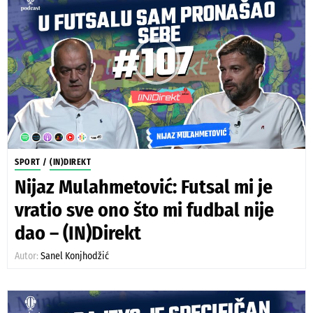
SPORT
/
(IN)DIREKT
Nijaz Mulahmetović: Futsal mi je
vratio sve ono što mi fudbal nije
dao – (IN)Direkt
Autor:
Sanel Konjhodžić