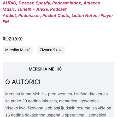
AUDIO
,
Deezer
,
Spotify
,
Podcast Index
,
Amazon
Music
,
TuneIn + Alexa
,
Podcast
Addict
,
Podchaser
,
Pocket Casts
,
Listen Notes
i
Player
FM
.
#Oznake
Mersiha Mehić
Životna škola
MERSIHA MEHIĆ
O AUTORICI
Mersiha Mima Mehić – preduzetnica, izvršna direktorica
sa preko 20 godina iskustva, mentorica i govornica.
Visoko kvalifikovana u oblasti ljudskih resursa, sa više od
15 godina dokazanog uspeha u operativnoj i strateškoj