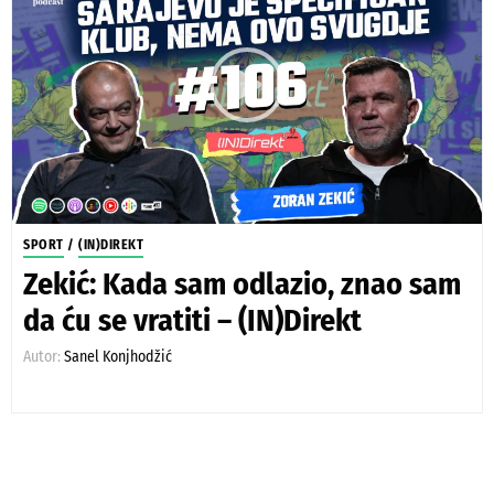
SPORT
/
(IN)DIREKT
Zekić: Kada sam odlazio, znao sam
da ću se vratiti – (IN)Direkt
Autor:
Sanel Konjhodžić