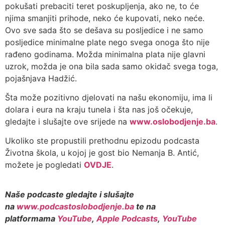
pokušati prebaciti teret poskupljenja, ako ne, to će
njima smanjiti prihode, neko će kupovati, neko neće.
Ovo sve sada što se dešava su posljedice i ne samo
posljedice minimalne plate nego svega onoga što nije
rađeno godinama. Možda minimalna plata nije glavni
uzrok, možda je ona bila sada samo okidač svega toga,
pojašnjava Hadžić.
Šta može pozitivno djelovati na našu ekonomiju, ima li
dolara i eura na kraju tunela i šta nas još očekuje,
gledajte i slušajte ove srijede na
www.oslobodjenje.ba
.
Ukoliko ste propustili prethodnu epizodu podcasta
Životna škola, u kojoj je gost bio Nemanja B. Antić,
možete je pogledati
OVDJE
.
Naše podcaste gledajte i slušajte
na
www.podcastoslobodjenje.ba
te na
platformama
YouTube
,
Apple Podcasts
,
YouTube