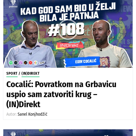
SPORT
/
(IN)DIREKT
Cocalić: Povratkom na Grbavicu
uspio sam zatvoriti krug –
(IN)Direkt
Autor:
Sanel Konjhodžić