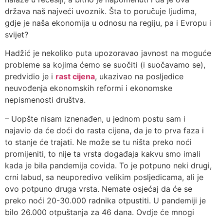
država naš najveći uvoznik. Šta to poručuje ljudima,
gdje je naša ekonomija u odnosu na regiju, pa i Evropu i
svijet?
Hadžić je nekoliko puta upozoravao javnost na moguće
probleme sa kojima ćemo se suočiti (i suočavamo se),
predvidio je i
rast cijena
, ukazivao na posljedice
neuvođenja ekonomskih reformi i ekonomske
nepismenosti društva.
– Uopšte nisam iznenađen, u jednom postu sam i
najavio da će doći do rasta cijena, da je to prva faza i
to stanje će trajati. Ne može se tu ništa preko noći
promijeniti, to nije ta vrsta događaja kakvu smo imali
kada je bila pandemija covida. To je potpuno neki drugi,
crni labud, sa neuporedivo velikim posljedicama, ali je
ovo potpuno druga vrsta. Nemate osjećaj da će se
preko noći 20-30.000 radnika otpustiti. U pandemiji je
bilo 26.000 otpuštanja za 46 dana. Ovdje će mnogi