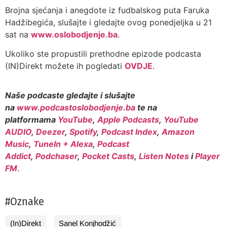
Brojna sjećanja i anegdote iz fudbalskog puta Faruka
Hadžibegića, slušajte i gledajte ovog ponedjeljka u 21
sat na
www.oslobodjenje.ba
.
Ukoliko ste propustili prethodne epizode podcasta
(IN)Direkt možete ih pogledati
OVDJE
.
Naše podcaste gledajte i slušajte
na
www.podcastoslobodjenje.ba
te na
platformama
YouTube
,
Apple Podcasts
,
YouTube
AUDIO
,
Deezer
,
Spotify
,
Podcast Index
,
Amazon
Music
,
TuneIn + Alexa
,
Podcast
Addict
,
Podchaser
,
Pocket Casts
,
Listen Notes
i
Player
FM
.
#Oznake
(In)Direkt
Sanel Konjhodžić