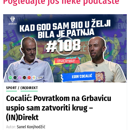
Pogledajte još neke podcaste
SPORT
/
(IN)DIREKT
Cocalić: Povratkom na Grbavicu
uspio sam zatvoriti krug –
(IN)Direkt
Autor:
Sanel Konjhodžić