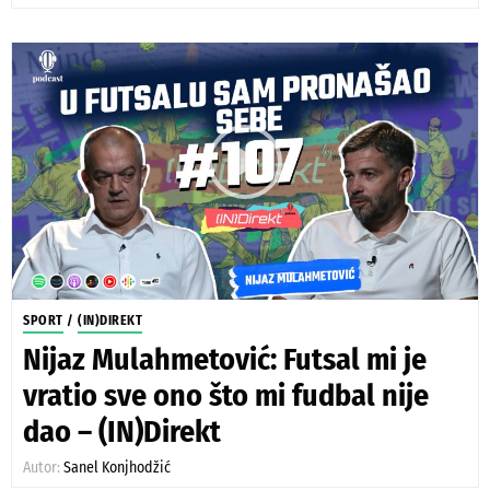
SPORT
/
(IN)DIREKT
Nijaz Mulahmetović: Futsal mi je
vratio sve ono što mi fudbal nije
dao – (IN)Direkt
Autor:
Sanel Konjhodžić