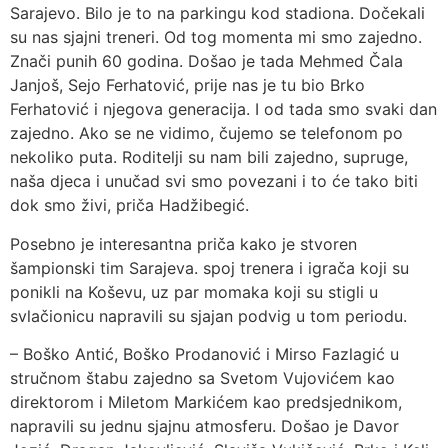
Sarajevo. Bilo je to na parkingu kod stadiona. Dočekali
su nas sjajni treneri. Od tog momenta mi smo zajedno.
Znači punih 60 godina. Došao je tada Mehmed Čala
Janjoš, Sejo Ferhatović, prije nas je tu bio Brko
Ferhatović i njegova generacija. I od tada smo svaki dan
zajedno. Ako se ne vidimo, čujemo se telefonom po
nekoliko puta. Roditelji su nam bili zajedno, supruge,
naša djeca i unučad svi smo povezani i to će tako biti
dok smo živi, priča Hadžibegić.
Posebno je interesantna priča kako je stvoren
šampionski tim Sarajeva. spoj trenera i igrača koji su
ponikli na Koševu, uz par momaka koji su stigli u
svlačionicu napravili su sjajan podvig u tom periodu.
– Boško Antić, Boško Prodanović i Mirso Fazlagić u
stručnom štabu zajedno sa Svetom Vujovićem kao
direktorom i Miletom Markićem kao predsjednikom,
napravili su jednu sjajnu atmosferu. Došao je Davor