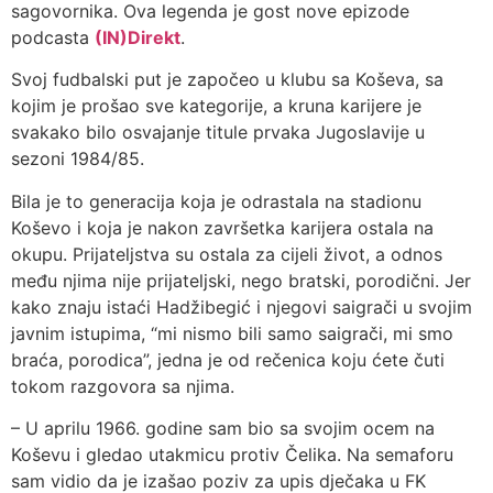
sagovornika. Ova legenda je gost nove epizode
podcasta
(IN)Direkt
.
Svoj fudbalski put je započeo u klubu sa Koševa, sa
kojim je prošao sve kategorije, a kruna karijere je
svakako bilo osvajanje titule prvaka Jugoslavije u
sezoni 1984/85.
Bila je to generacija koja je odrastala na stadionu
Koševo i koja je nakon završetka karijera ostala na
okupu. Prijateljstva su ostala za cijeli život, a odnos
među njima nije prijateljski, nego bratski, porodični. Jer
kako znaju istaći Hadžibegić i njegovi saigrači u svojim
javnim istupima, “mi nismo bili samo saigrači, mi smo
braća, porodica”, jedna je od rečenica koju ćete čuti
tokom razgovora sa njima.
– U aprilu 1966. godine sam bio sa svojim ocem na
Koševu i gledao utakmicu protiv Čelika. Na semaforu
sam vidio da je izašao poziv za upis dječaka u FK