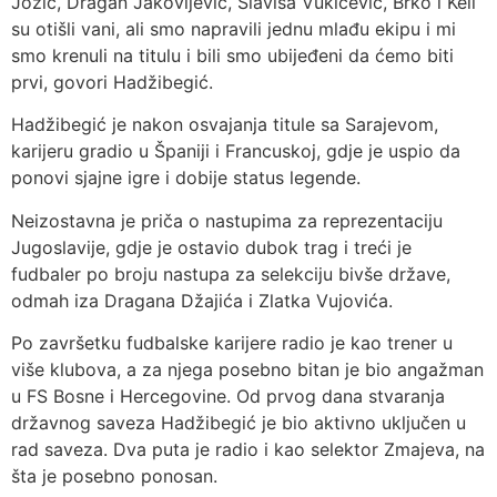
Jozić, Dragan Jakovljević, Slaviša Vukičević, Brko i Keli
su otišli vani, ali smo napravili jednu mlađu ekipu i mi
smo krenuli na titulu i bili smo ubijeđeni da ćemo biti
prvi, govori Hadžibegić.
Hadžibegić je nakon osvajanja titule sa Sarajevom,
karijeru gradio u Španiji i Francuskoj, gdje je uspio da
ponovi sjajne igre i dobije status legende.
Neizostavna je priča o nastupima za reprezentaciju
Jugoslavije, gdje je ostavio dubok trag i treći je
fudbaler po broju nastupa za selekciju bivše države,
odmah iza Dragana Džajića i Zlatka Vujovića.
Po završetku fudbalske karijere radio je kao trener u
više klubova, a za njega posebno bitan je bio angažman
u FS Bosne i Hercegovine. Od prvog dana stvaranja
državnog saveza Hadžibegić je bio aktivno uključen u
rad saveza. Dva puta je radio i kao selektor Zmajeva, na
šta je posebno ponosan.