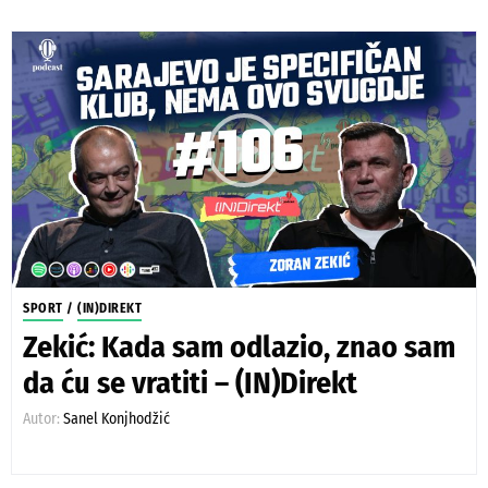
SPORT
/
(IN)DIREKT
Zekić: Kada sam odlazio, znao sam
da ću se vratiti – (IN)Direkt
Autor:
Sanel Konjhodžić