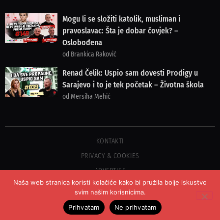
Mogu li se složiti katolik, musliman i
pravoslavac: Šta je dobar čovjek? –
Oslobođena
od Brankica Raković
Renad Čelik: Uspio sam dovesti Prodigy u
Sarajevo i to je tek početak – Životna škola
od Mersiha Mehić
KONTAKTI
PRIVACY & COOKIES
ADVERTISE
Naša web stranica koristi kolačiće kako bi pružila bolje iskustvo
svim našim korisnicima.
©2023 COPYRIGHT OSLOBOĐENJE - SVA PRAVA PRIDRŽANA
Prihvatam
Ne prihvatam