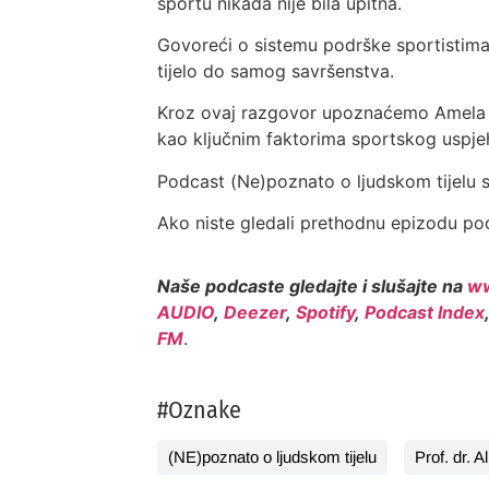
sportu nikada nije bila upitna.
Govoreći o sistemu podrške sportistima, i
tijelo do samog savršenstva.
Kroz ovaj razgovor upoznaćemo Amela Tuk
kao ključnim faktorima sportskog uspje
Podcast (Ne)poznato o ljudskom tijelu s
Ako niste gledali prethodnu epizodu pod
Naše podcaste gledajte i slušajte na
ww
AUDIO
,
Deezer
,
Spotify
,
Podcast Index
FM
.
#Oznake
(NE)poznato o ljudskom tijelu
Prof. dr. A