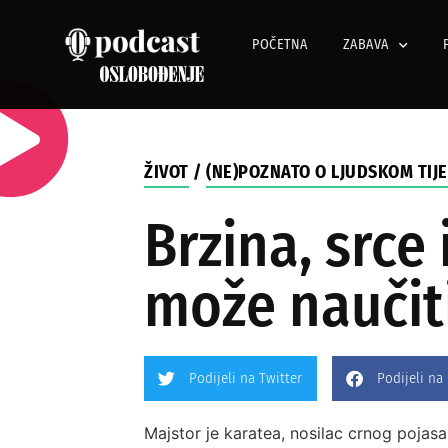
POČETNA
ZABAVA
ŽIVOT
/
(NE)POZNATO O LJUDSKOM TIJ
Brzina, srce 
može naučiti
Podijeli na Twitter
Podijeli na
Majstor je karatea, nosilac crnog pojas