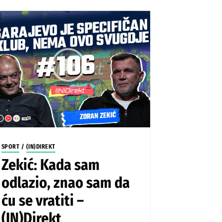
SPORT
/
(IN)DIREKT
Zekić: Kada sam
odlazio, znao sam da
ću se vratiti –
(IN)Direkt