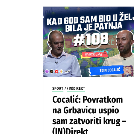
SPORT
/
(IN)DIREKT
Cocalić: Povratkom
na Grbavicu uspio
sam zatvoriti krug –
(IN)Direkt