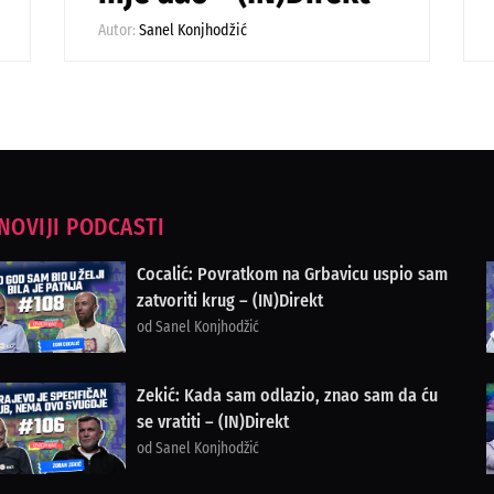
Autor:
Sanel Konjhodžić
NOVIJI PODCASTI
Cocalić: Povratkom na Grbavicu uspio sam
zatvoriti krug – (IN)Direkt
od Sanel Konjhodžić
Zekić: Kada sam odlazio, znao sam da ću
se vratiti – (IN)Direkt
od Sanel Konjhodžić