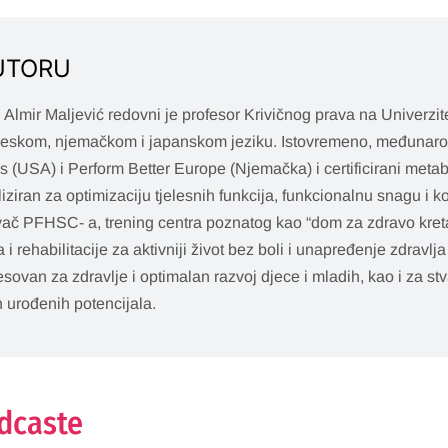
UTORU
r. Almir Maljević redovni je profesor Krivičnog prava na Univerzite
leskom, njemačkom i japanskom jeziku. Istovremeno, međunaro
 (USA) i Perform Better Europe (Njemačka) i certificirani meta
liziran za optimizaciju tjelesnih funkcija, funkcionalnu snagu i k
ač PFHSC- a, trening centra poznatog kao “dom za zdravo kreta
a i rehabilitacije za aktivniji život bez boli i unapređenje zdravl
esovan za zdravlje i optimalan razvoj djece i mladih, kao i za st
h urođenih potencijala.
odcaste