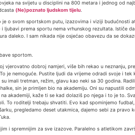
jeka na svijetu u disciplini na 800 metara i jednog od na
odcasta
(Ne)poznato ljudskom tijelu
.
 je o svom sportskom putu, izazovima i viziji budućnosti atl
i ljubavi prema sportu nema vrhunskog rezultata. Ističe da 
gura daleko. I sam nikada nije osjećao obavezu da se dokazu
e bave sportom.
ekoj vjerovatno dobroj namjeri, više bih rekao u neznanju, 
To je nemoguće. Pustite ljudi da vrijeme odradi svoje i tek
su imali tretman, režim, glavu kao neki sa 30 godina. Radili s
halke, sin je primljen bio na akademiju. Oni su napustili o
š na akademiji, kaže ti se kad dolaziš po njega i to je to. S
voli. To roditelji trebaju shvatiti. Evo kad spominjemo fudba
šarku, pregledamo deset utakmica, dajemo sebi za pravo k
Tuka.
jim i spremnijim za sve izazove. Paralelno s atletikom završ