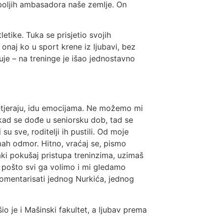
jboljih ambasadora naše zemlje. On
etike. Tuka se prisjetio svojih
onaj ko u sport krene iz ljubavi, bez
je – na treninge je išao jednostavno
pretjeraju, idu emocijama. Ne možemo mi
 kad se dođe u seniorsku dob, tad se
u sve, roditelji ih pustili. Od moje
dmah odmor. Hitno, vraćaj se, pismo
vaki pokušaj pristupa treninzima, uzimaš
l, pošto svi ga volimo i mi gledamo
omentarisati jednog Nurkića, jednog
io je i Mašinski fakultet, a ljubav prema