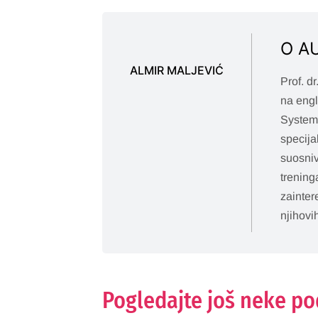
O A
ALMIR MALJEVIĆ
Prof. d
na eng
Systems
specija
suosniv
trening
zainter
njihovi
Pogledajte još neke p