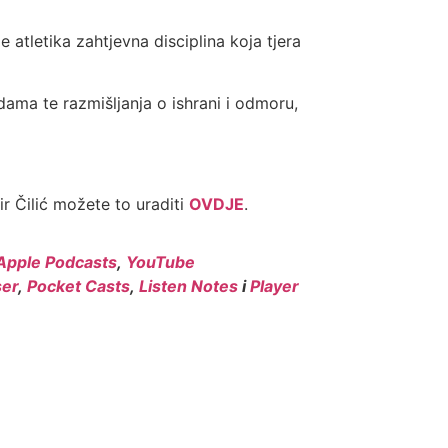
 atletika zahtjevna disciplina koja tjera
ama te razmišljanja o ishrani i odmoru,
r Čilić možete to uraditi
OVDJE
.
Apple Podcasts
,
YouTube
er
,
Pocket Casts
,
Listen Notes
i
Player