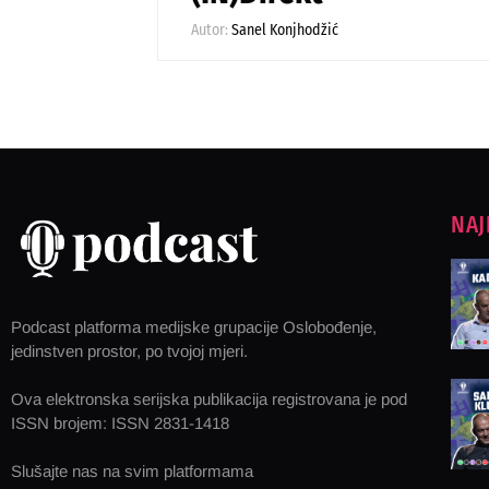
Autor:
Sanel Konjhodžić
NAJ
Podcast platforma medijske grupacije Oslobođenje,
jedinstven prostor, po tvojoj mjeri.
Ova elektronska serijska publikacija registrovana je pod
ISSN brojem: ISSN 2831-1418
Slušajte nas na svim platformama