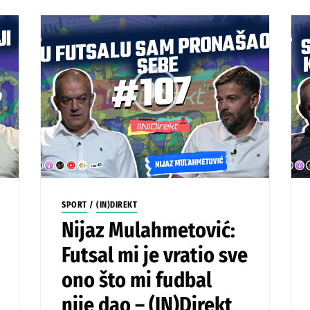
SPORT
/
(IN)DIREKT
Nijaz Mulahmetović:
Futsal mi je vratio sve
ono što mi fudbal
nije dao – (IN)Direkt