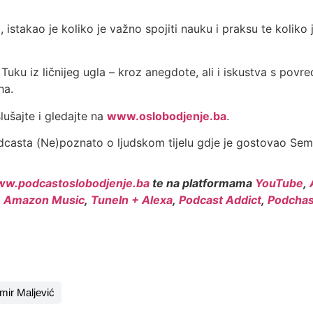
stakao je koliko je važno spojiti nauku i praksu te koliko je
u iz ličnijeg ugla – kroz anegdote, ali i iskustva s povred
ha.
lušajte i gledajte na
www.oslobodjenje.ba
.
casta (Ne)poznato o ljudskom tijelu gdje je gostovao Semi
w.podcastoslobodjenje.ba
te na platformama
YouTube
,
,
Amazon Music
,
TuneIn + Alexa
,
Podcast Addict
,
Podchas
lmir Maljević