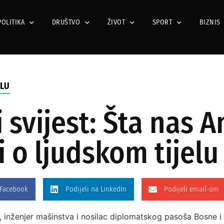
POLITIKA
DRUŠTVO
ŽIVOT
SPORT
BIZNIS
ELU
i svijest: Šta nas 
 o ljudskom tijelu
 Facebook
Podijeli na LinkedIn
Podijeli email-om
a, inženjer mašinstva i nosilac diplomatskog pasoša Bosne 