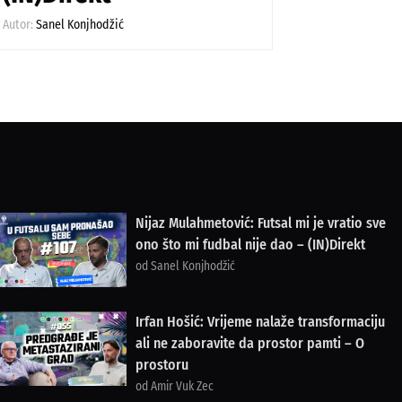
Autor:
Sanel Konjhodžić
Nijaz Mulahmetović: Futsal mi je vratio sve
ono što mi fudbal nije dao – (IN)Direkt
od Sanel Konjhodžić
Irfan Hošić: Vrijeme nalaže transformaciju
ali ne zaboravite da prostor pamti – O
prostoru
od Amir Vuk Zec