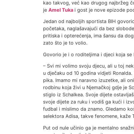
kao takvog, već kao drugog najbržeg čov
je
Amel Tuka
i gost je nove epizode p
Jedan od najboljih sportista BIH govorio
početaka, naglašavajući da bez slobode 
pritiska i opterećenja, ima šansu da do
zato što je to volio.
Govorio je i o roditeljima i djeci koja s
– Svi mi volimo svoju djecu, ali u toj n
u dječaku od 10 godina vidjeti Ronalda. 
pika. Imamo mi naravno izuzetke, ali oni 
rodbinu koja živi u Njemačkoj gdje je Sc
stiglo iz Schalkea. Svoje dijete ostavlja
svoje dijete za ruku i vodiš ga kući i iz
fudbal i mislimo da znamo. Gledamo ko
selektora Adisa, takve fenomene, kaže 
Put od nule učinio ga je mentalno snažni