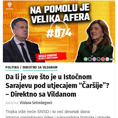
POLITIKA
/
DIREKTNO SA VILDANOM
Da li je sve što je u Istočnom
Sarajevu pod utjecajem “Čaršije”?
– Direktno sa Vildanom
Autorica:
Vildana Selimbegović
Trojka više neće SNSD i to već desetak dana
istrajno naglašavaju lideri i rukovodstva Naroda i pravde,