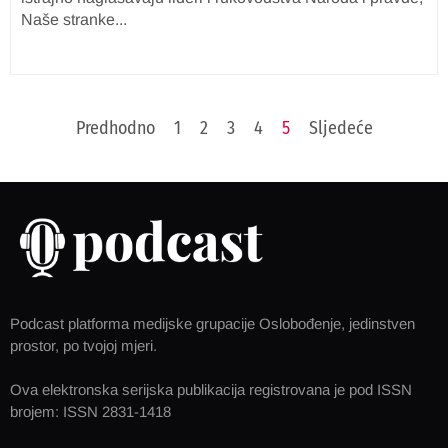
Naše stranke...
Predhodno
1
2
3
4
5
Sljedeće
Podcast platforma medijske grupacije Oslobođenje, jedinstven
prostor, po tvojoj mjeri.
Ova elektronska serijska publikacija registrovana je pod ISSN
brojem: ISSN 2831-1418