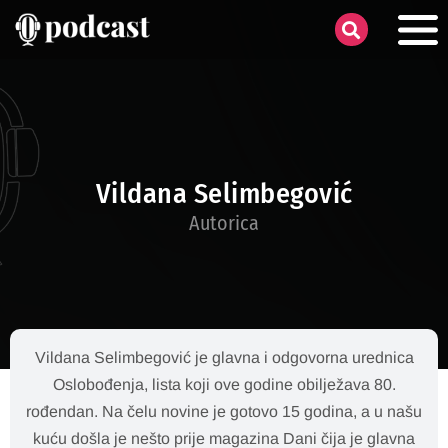
Vildana Selimbegović
Autorica
Vildana Selimbegović je glavna i odgovorna urednica
Oslobođenja, lista koji ove godine obilježava 80.
rođendan. Na čelu novine je gotovo 15 godina, a u našu
kuću došla je nešto prije magazina Dani čija je glavna