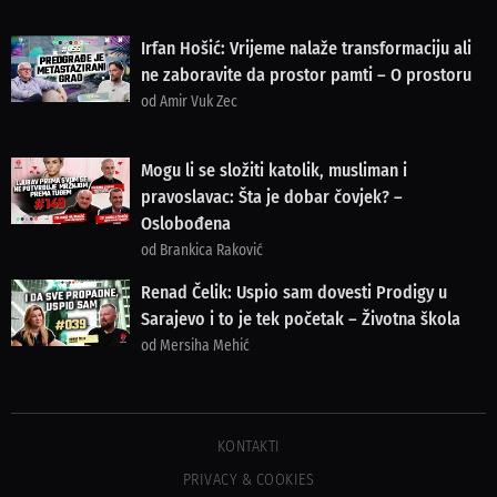
Irfan Hošić: Vrijeme nalaže transformaciju ali
ne zaboravite da prostor pamti – O prostoru
od Amir Vuk Zec
Mogu li se složiti katolik, musliman i
pravoslavac: Šta je dobar čovjek? –
Oslobođena
od Brankica Raković
Renad Čelik: Uspio sam dovesti Prodigy u
Sarajevo i to je tek početak – Životna škola
od Mersiha Mehić
KONTAKTI
PRIVACY & COOKIES