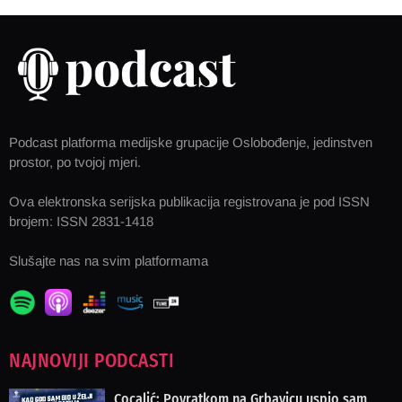
Podcast platforma medijske grupacije Oslobođenje, jedinstven
prostor, po tvojoj mjeri.
Ova elektronska serijska publikacija registrovana je pod ISSN
brojem: ISSN 2831-1418
Slušajte nas na svim platformama
NAJNOVIJI PODCASTI
Cocalić: Povratkom na Grbavicu uspio sam