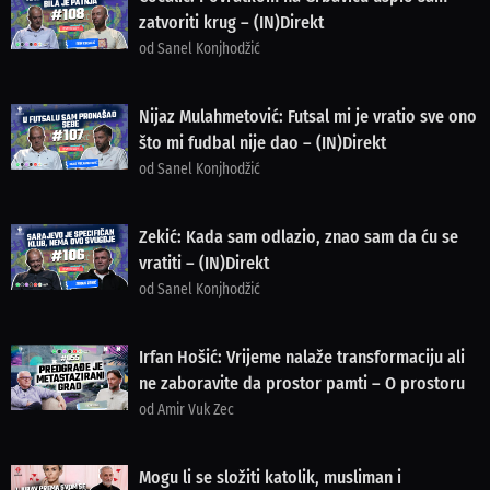
zatvoriti krug – (IN)Direkt
od Sanel Konjhodžić
Nijaz Mulahmetović: Futsal mi je vratio sve ono
što mi fudbal nije dao – (IN)Direkt
od Sanel Konjhodžić
Zekić: Kada sam odlazio, znao sam da ću se
vratiti – (IN)Direkt
od Sanel Konjhodžić
Irfan Hošić: Vrijeme nalaže transformaciju ali
ne zaboravite da prostor pamti – O prostoru
od Amir Vuk Zec
Mogu li se složiti katolik, musliman i