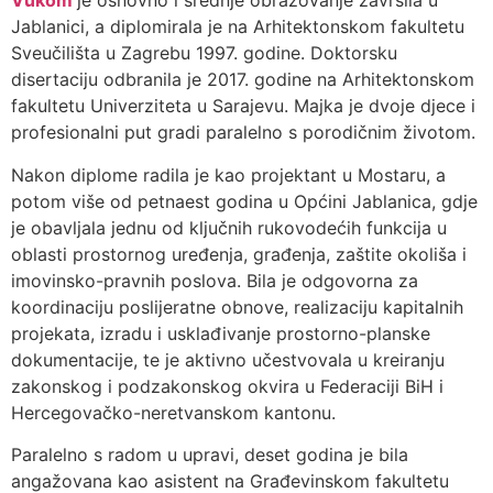
Vukom
je osnovno i srednje obrazovanje završila u
Jablanici, a diplomirala je na Arhitektonskom fakultetu
Sveučilišta u Zagrebu 1997. godine. Doktorsku
disertaciju odbranila je 2017. godine na Arhitektonskom
fakultetu Univerziteta u Sarajevu. Majka je dvoje djece i
profesionalni put gradi paralelno s porodičnim životom.
Nakon diplome radila je kao projektant u Mostaru, a
potom više od petnaest godina u Općini Jablanica, gdje
je obavljala jednu od ključnih rukovodećih funkcija u
oblasti prostornog uređenja, građenja, zaštite okoliša i
imovinsko-pravnih poslova. Bila je odgovorna za
koordinaciju poslijeratne obnove, realizaciju kapitalnih
projekata, izradu i usklađivanje prostorno-planske
dokumentacije, te je aktivno učestvovala u kreiranju
zakonskog i podzakonskog okvira u Federaciji BiH i
Hercegovačko-neretvanskom kantonu.
Paralelno s radom u upravi, deset godina je bila
angažovana kao asistent na Građevinskom fakultetu