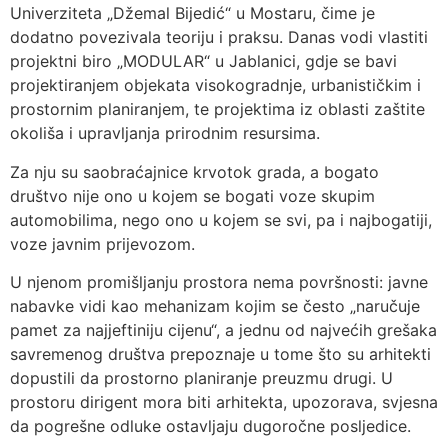
Univerziteta „Džemal Bijedić“ u Mostaru, čime je
dodatno povezivala teoriju i praksu. Danas vodi vlastiti
projektni biro „MODULAR“ u Jablanici, gdje se bavi
projektiranjem objekata visokogradnje, urbanističkim i
prostornim planiranjem, te projektima iz oblasti zaštite
okoliša i upravljanja prirodnim resursima.
Za nju su saobraćajnice krvotok grada, a bogato
društvo nije ono u kojem se bogati voze skupim
automobilima, nego ono u kojem se svi, pa i najbogatiji,
voze javnim prijevozom.
U njenom promišljanju prostora nema površnosti: javne
nabavke vidi kao mehanizam kojim se često „naručuje
pamet za najjeftiniju cijenu“, a jednu od najvećih grešaka
savremenog društva prepoznaje u tome što su arhitekti
dopustili da prostorno planiranje preuzmu drugi. U
prostoru dirigent mora biti arhitekta, upozorava, svjesna
da pogrešne odluke ostavljaju dugoročne posljedice.