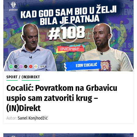
SPORT
/
(IN)DIREKT
Cocalić: Povratkom na Grbavicu
uspio sam zatvoriti krug –
(IN)Direkt
Autor:
Sanel Konjhodžić