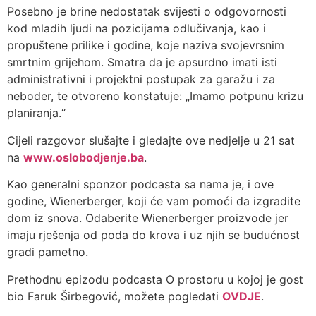
Posebno je brine nedostatak svijesti o odgovornosti
kod mladih ljudi na pozicijama odlučivanja, kao i
propuštene prilike i godine, koje naziva svojevrsnim
smrtnim grijehom. Smatra da je apsurdno imati isti
administrativni i projektni postupak za garažu i za
neboder, te otvoreno konstatuje: „Imamo potpunu krizu
planiranja.“
Cijeli razgovor slušajte i gledajte ove nedjelje u 21 sat
na
www.oslobodjenje.ba
.
Kao generalni sponzor podcasta sa nama je, i ove
godine, Wienerberger, koji će vam pomoći da izgradite
dom iz snova. Odaberite Wienerberger proizvode jer
imaju rješenja od poda do krova i uz njih se budućnost
gradi pametno.
Prethodnu epizodu podcasta O prostoru u kojoj je gost
bio Faruk Širbegović, možete pogledati
OVDJE
.