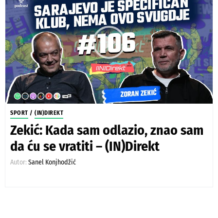
SPORT
/
(IN)DIREKT
Zekić: Kada sam odlazio, znao sam
da ću se vratiti – (IN)Direkt
Autor:
Sanel Konjhodžić