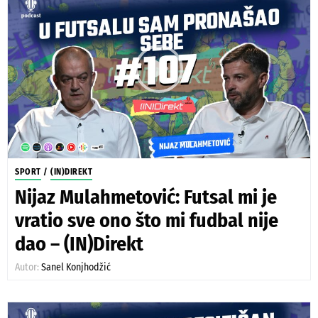
SPORT
/
(IN)DIREKT
Nijaz Mulahmetović: Futsal mi je
vratio sve ono što mi fudbal nije
dao – (IN)Direkt
Autor:
Sanel Konjhodžić