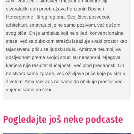
Amir Vuk Zec – strastveni majstor arhitekture čiji
stvaralački duh preobražava horizonte Bosne i
Hercegovine i šireg regiona. Svoj život posvećuje
arhitekturi, smatrajući je ne samo pozivom, već dušom
svog bića. On je arhitekta koji ne slijedi konvencionalne
staze, već sa dubokom strašću istražuje svaki prostor kao
tajanstvenu priču za ljudsku dušu. Amirova neumoljiva
dosljednost prema svojoj struci su neosporni. Njegova
karijera nije rezultat slučajnosti, već plod predanosti. On
ne stvara samo zgrade, već oživljava priče koje pulsiraju
životom. Amir Vuk Zec ne samo da oblikuje prostor, već i
vrijeme samo po sebi.
Pogledajte još neke podcaste