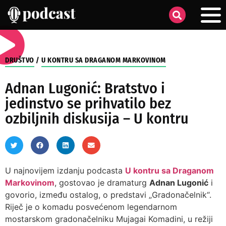
DRUŠTVO
/
U KONTRU SA DRAGANOM MARKOVINOM
Adnan Lugonić: Bratstvo i
jedinstvo se prihvatilo bez
ozbiljnih diskusija – U kontru
U najnovijem izdanju podcasta
U kontru sa Draganom
Markovinom
, gostovao je dramaturg
Adnan Lugonić
i
govorio, između ostalog, o predstavi „Gradonačelnik“.
Riječ je o komadu posvećenom legendarnom
mostarskom gradonačelniku Mujagai Komadini, u režiji