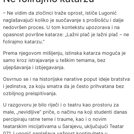
– Ne vidim da zločinci traže oprost, ističe Lugonić
naglašavajući koliko je suočavanje s prošlošću i dalje
nedovršen proces. U tom kontekstu upozorava i na
opasnost površne katarze: „Lažni plač je lažni plač – ne
folirajmo katarzu.“
Prema njegovom mišljenju, istinska katarza moguća je
samo kroz istrajavanje u teškim temama, bez
uljepšavanja i izbjegavanja.
Osvrnuo se i na historijske narative poput ideje bratstva
i jedinstva, za koju smatra da je često prihvatana bez
ozbiljnog preispitivanja.
U razgovoru je bilo riječi i o teatru kao prostoru za
male, „nevidljive“ priče, o načinu na koji studenti danas
percipiraju ratne teme i traume, kao i o novim
teatarskim inicijativama u Sarajevu, uključujući Teatar
071. Lugonić naglašava važnost kontinuiteta u