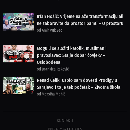
Irfan Hošić: Vrijeme nalaže transformaciju ali
ne zaboravite da prostor pamti – O prostoru
od Amir Vuk Zec
Mogu li se složiti katolik, musliman i
pravoslavac: Šta je dobar čovjek? –
Oslobođena
od Brankica Raković
Renad Čelik: Uspio sam dovesti Prodigy u
Sarajevo i to je tek početak – Životna škola
od Mersiha Mehić
KONTAKTI
PRIVACY & COOKIES