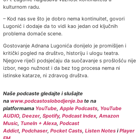
kulturnom radu.
– Kod nas sve što je dobro nema kontinuitet, govori
Lugonić i dodaje da to vidi kao jedan od ključnih
problema domaće scene.
Gostovanje Adnana Lugonića donijelo je promišljen i
kritički pogled na društvo, historiju i ulogu teatra.
Njegove riječi podsjećaju da suočavanje s prošlošću nije
izbor, nego nužnost i da bez tog procesa nema ni
istinske katarze, ni zdravog društva.
Naše podcaste gledajte i slušajte
na
www.podcastoslobodjenje.ba
te na
platformama
YouTube
,
Apple Podcasts
,
YouTube
AUDIO
,
Deezer
,
Spotify
,
Podcast Index
,
Amazon
Music
,
TuneIn + Alexa
,
Podcast
Addict
,
Podchaser
,
Pocket Casts
,
Listen Notes
i
Player
FM
.