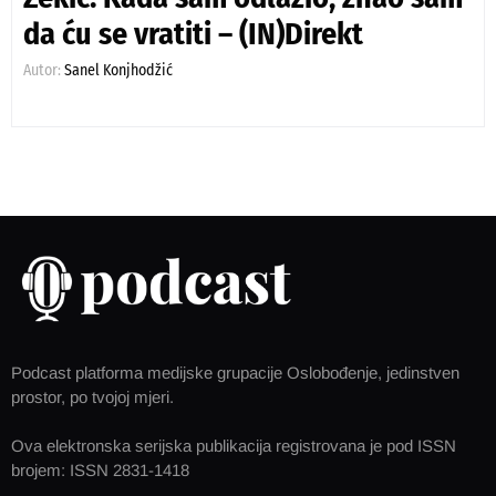
da ću se vratiti – (IN)Direkt
Autor:
Sanel Konjhodžić
Podcast platforma medijske grupacije Oslobođenje, jedinstven
prostor, po tvojoj mjeri.
Ova elektronska serijska publikacija registrovana je pod ISSN
brojem: ISSN 2831-1418