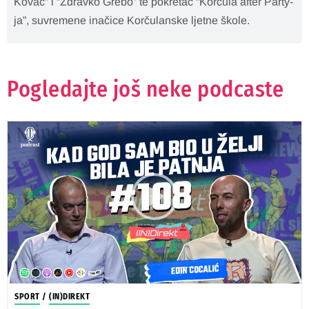
Kovač” i “Zdravko Grebo” te pokretač “Korčula after Party-
ja”, suvremene inačice Korčulanske ljetne škole.
Pogledajte još neke podcaste
SPORT
/
(IN)DIREKT