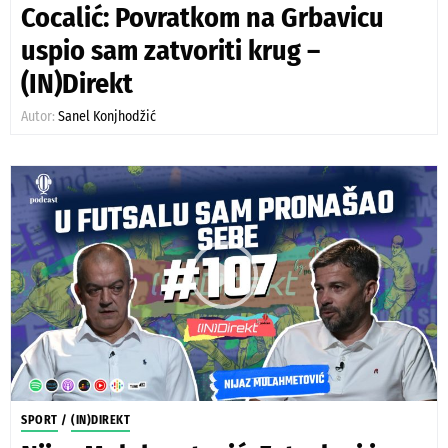
Cocalić: Povratkom na Grbavicu
uspio sam zatvoriti krug –
(IN)Direkt
Autor:
Sanel Konjhodžić
SPORT
/
(IN)DIREKT