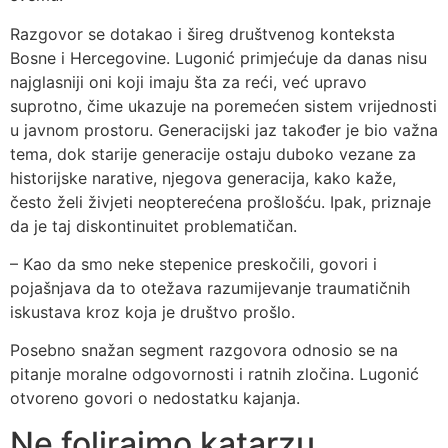
Razgovor se dotakao i šireg društvenog konteksta
Bosne i Hercegovine. Lugonić primjećuje da danas nisu
najglasniji oni koji imaju šta za reći, već upravo
suprotno, čime ukazuje na poremećen sistem vrijednosti
u javnom prostoru. Generacijski jaz također je bio važna
tema, dok starije generacije ostaju duboko vezane za
historijske narative, njegova generacija, kako kaže,
često želi živjeti neopterećena prošlošću. Ipak, priznaje
da je taj diskontinuitet problematičan.
– Kao da smo neke stepenice preskočili, govori i
pojašnjava da to otežava razumijevanje traumatičnih
iskustava kroz koja je društvo prošlo.
Posebno snažan segment razgovora odnosio se na
pitanje moralne odgovornosti i ratnih zločina. Lugonić
otvoreno govori o nedostatku kajanja.
Ne folirajmo katarzu