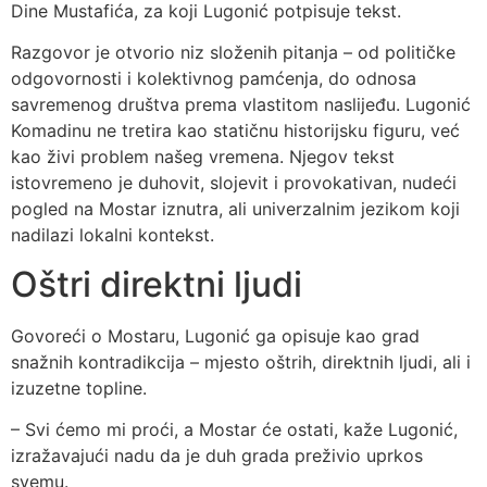
Dine Mustafića, za koji Lugonić potpisuje tekst.
Razgovor je otvorio niz složenih pitanja – od političke
odgovornosti i kolektivnog pamćenja, do odnosa
savremenog društva prema vlastitom naslijeđu. Lugonić
Komadinu ne tretira kao statičnu historijsku figuru, već
kao živi problem našeg vremena. Njegov tekst
istovremeno je duhovit, slojevit i provokativan, nudeći
pogled na Mostar iznutra, ali univerzalnim jezikom koji
nadilazi lokalni kontekst.
Oštri direktni ljudi
Govoreći o Mostaru, Lugonić ga opisuje kao grad
snažnih kontradikcija – mjesto oštrih, direktnih ljudi, ali i
izuzetne topline.
– Svi ćemo mi proći, a Mostar će ostati, kaže Lugonić,
izražavajući nadu da je duh grada preživio uprkos
svemu.