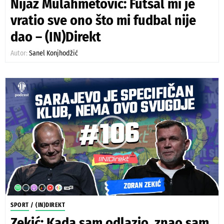
Nijaz Mulahmetović: Futsal mi je
vratio sve ono što mi fudbal nije
dao – (IN)Direkt
Autor:
Sanel Konjhodžić
SPORT
/
(IN)DIREKT
Zekić: Kada sam odlazio, znao sam