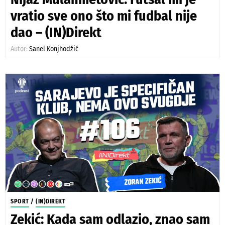
vratio sve ono što mi fudbal nije
dao – (IN)Direkt
Autor:
Sanel Konjhodžić
SPORT
/
(IN)DIREKT
Zekić: Kada sam odlazio, znao sam