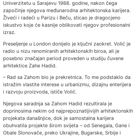
Univerzitetu u Sarajevu 1988. godine, nakon čega
započinje njegova međunarodna arhitektonska karijera.
Živeći i radeći u Parizu i Beču, sticao je dragocjeno
iskustvo koje će kasnije oblikovati njegov profesionalni
izraz.
Preseljenje u London donijelo je ključni zaokret. Volić je
radio u nizu renomiranih arhitektonskih biroa, ali je
posebno značajan period proveden u studiju čuvene
arhitektice Zahe Hadid.
– Rad sa Zahom bio je prekretnica. To me podstaklo da
istražim vlastite interese u urbanizmu, dizajnu enterijera
i razvoju proizvoda, ističe Volić.
Njegova saradnja sa Zahom Hadid rezultirala je
doprinosima nekim od najprepoznatljivijih arhitektonskih
projekata današnjice, dok je samostalna karijera
obuhvatila projekte širom svijeta – od Senegala, Gane i
Obale Slonovače, preko Ukrajine, Bugarske, Srbije i