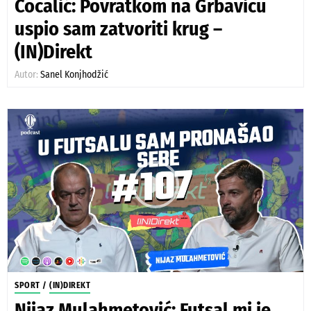
Cocalić: Povratkom na Grbavicu
uspio sam zatvoriti krug –
(IN)Direkt
Autor:
Sanel Konjhodžić
SPORT
/
(IN)DIREKT
Nijaz Mulahmetović: Futsal mi je