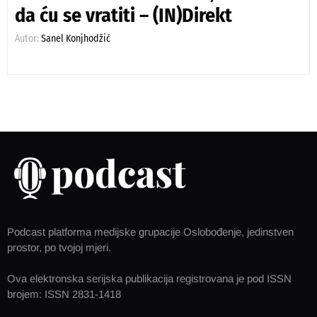
da ću se vratiti – (IN)Direkt
Autor:
Sanel Konjhodžić
Podcast platforma medijske grupacije Oslobođenje, jedinstven
prostor, po tvojoj mjeri.
Ova elektronska serijska publikacija registrovana je pod ISSN
brojem: ISSN 2831-1418