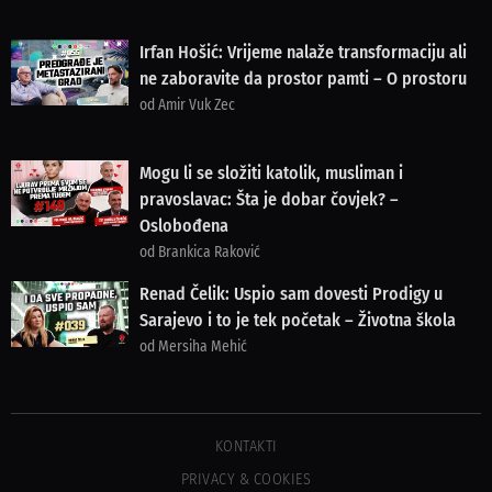
Irfan Hošić: Vrijeme nalaže transformaciju ali
ne zaboravite da prostor pamti – O prostoru
od Amir Vuk Zec
Mogu li se složiti katolik, musliman i
pravoslavac: Šta je dobar čovjek? –
Oslobođena
od Brankica Raković
Renad Čelik: Uspio sam dovesti Prodigy u
Sarajevo i to je tek početak – Životna škola
od Mersiha Mehić
KONTAKTI
PRIVACY & COOKIES