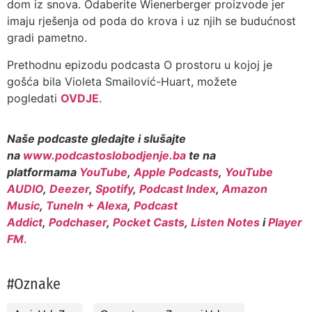
dom iz snova. Odaberite Wienerberger proizvode jer
imaju rješenja od poda do krova i uz njih se budućnost
gradi pametno.
Prethodnu epizodu podcasta O prostoru u kojoj je
gošća bila Violeta Smailović-Huart, možete
pogledati
OVDJE
.
Naše podcaste gledajte i slušajte
na
www.podcastoslobodjenje.ba
te na
platformama
YouTube
,
Apple Podcasts
,
YouTube
AUDIO
,
Deezer
,
Spotify
,
Podcast Index
,
Amazon
Music
,
TuneIn + Alexa
,
Podcast
Addict
,
Podchaser
,
Pocket Casts
,
Listen Notes
i
Player
FM
.
#Oznake