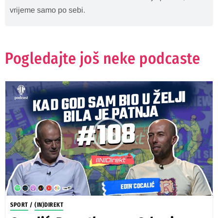
vrijeme samo po sebi.
Pogledajte još neke podcaste
SPORT
/
(IN)DIREKT