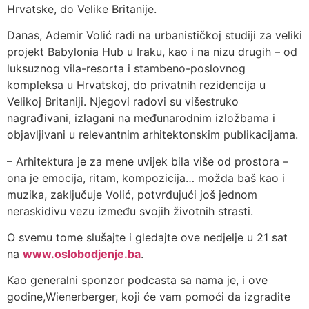
Hrvatske, do Velike Britanije.
Danas, Ademir Volić radi na urbanističkoj studiji za veliki
projekt Babylonia Hub u Iraku, kao i na nizu drugih – od
luksuznog vila-resorta i stambeno-poslovnog
kompleksa u Hrvatskoj, do privatnih rezidencija u
Velikoj Britaniji. Njegovi radovi su višestruko
nagrađivani, izlagani na međunarodnim izložbama i
objavljivani u relevantnim arhitektonskim publikacijama.
– Arhitektura je za mene uvijek bila više od prostora –
ona je emocija, ritam, kompozicija… možda baš kao i
muzika, zaključuje Volić, potvrđujući još jednom
neraskidivu vezu između svojih životnih strasti.
O svemu tome slušajte i gledajte ove nedjelje u 21 sat
na
www.oslobodjenje.ba
.
Kao generalni sponzor podcasta sa nama je, i ove
godine,Wienerberger, koji će vam pomoći da izgradite