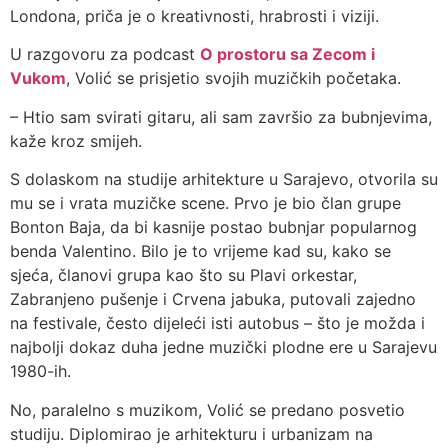
Londona, priča je o kreativnosti, hrabrosti i viziji.
U razgovoru za podcast
O prostoru sa Zecom i
Vukom
, Volić se prisjetio svojih muzičkih početaka.
– Htio sam svirati gitaru, ali sam završio za bubnjevima,
kaže kroz smijeh.
S dolaskom na studije arhitekture u Sarajevo, otvorila su
mu se i vrata muzičke scene. Prvo je bio član grupe
Bonton Baja, da bi kasnije postao bubnjar popularnog
benda Valentino. Bilo je to vrijeme kad su, kako se
sjeća, članovi grupa kao što su Plavi orkestar,
Zabranjeno pušenje i Crvena jabuka, putovali zajedno
na festivale, često dijeleći isti autobus – što je možda i
najbolji dokaz duha jedne muzički plodne ere u Sarajevu
1980-ih.
No, paralelno s muzikom, Volić se predano posvetio
studiju. Diplomirao je arhitekturu i urbanizam na