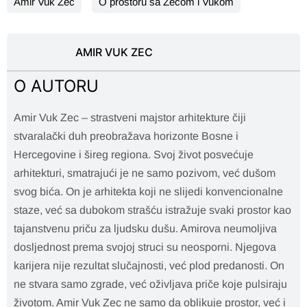
Amir Vuk Zec
O prostoru sa Zecom i Vukom
AMIR VUK ZEC
O AUTORU
Amir Vuk Zec – strastveni majstor arhitekture čiji
stvaralački duh preobražava horizonte Bosne i
Hercegovine i šireg regiona. Svoj život posvećuje
arhitekturi, smatrajući je ne samo pozivom, već dušom
svog bića. On je arhitekta koji ne slijedi konvencionalne
staze, već sa dubokom strašću istražuje svaki prostor kao
tajanstvenu priču za ljudsku dušu. Amirova neumoljiva
dosljednost prema svojoj struci su neosporni. Njegova
karijera nije rezultat slučajnosti, već plod predanosti. On
ne stvara samo zgrade, već oživljava priče koje pulsiraju
životom. Amir Vuk Zec ne samo da oblikuje prostor, već i